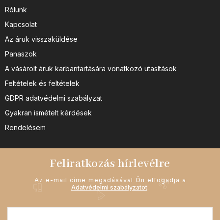
Rólunk
Kapcsolat
Az áruk visszaküldése
Panaszok
A vásárolt áruk karbantartására vonatkozó utasítások
Feltételek és feltételek
GDPR adatvédelmi szabályzat
Gyakran ismételt kérdések
Rendelésem
Feliratkozás hírlevélre
Az e-mail címe megadásával Ön elfogadja a
Adatvédelmi szabályzatot
.