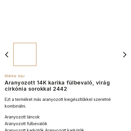
Márka:
biju
Aranyozott 14K karika fülbevaló, virág
cirkónia sorokkal 2442
Ezt a terméket más aranyozott kiegészítőkkel szeretné
kombinálni.
Aranyozott láncok
Aranyozott fülbevalók
Aranyozott karkötők Aranyozott karkötők