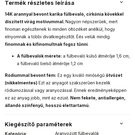
Termék részletes leírása
14K arannyal bevont karika fülbevaló, cirkónia kövekkel
díszített virág motívummal.
Nagyon népszerűek, mert
finoman egészítenek ki minden öltözéket anélkül, hogy
elnyomnák a többi divatkiegészítőt. É
és velük mindig
finomnak és kifinomultnak fogsz tűnni
.
A fülbevalók mérete:
a fülbevaló külső átmérője 1,6 cm,
a fülbevaló belső átmérője 1,2 cm
Ródiummal bevont fém:
Ez egy kiváló minőségű
ötvözet
(nikkelmentes)
Ezt az anyagot szakszerűen kezelik
ródiumozással vagy aranyozással. Ennek eredményeképpen
ez az anyag jobb, mint az ezüst.
Nem fekete, antiallergén,
állandó színfényű, hosszú élettartamú.
Kiegészítő paraméterek
Aranyozott fülbevalók
Kategória
: