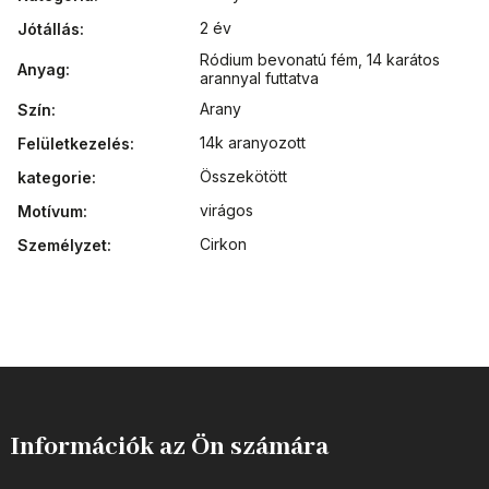
2 év
Jótállás
:
Ródium bevonatú fém
,
14 karátos
Anyag
:
arannyal futtatva
Arany
Szín
:
14k aranyozott
Felületkezelés
:
Összekötött
kategorie
:
virágos
Motívum
:
Cirkon
Személyzet
:
Információk az Ön számára