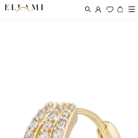
Vásárlás a következő szerint
Fém
Aranyozás 14k, 18k, 24k
/
/
/
Aranyozott fülbevalók