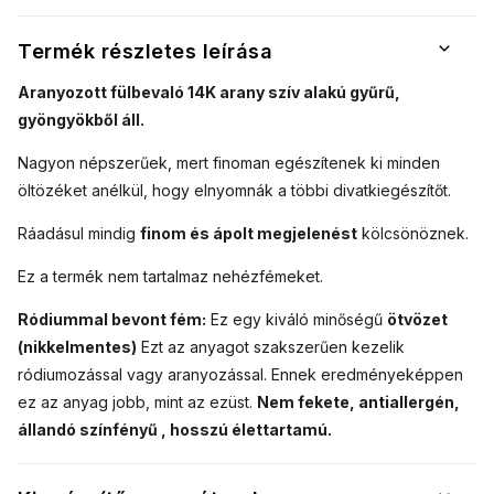
Termék részletes leírása
Aranyozott fülbevaló 14K arany szív alakú gyűrű,
gyöngyökből áll.
Nagyon népszerűek, mert finoman egészítenek ki minden
öltözéket anélkül, hogy elnyomnák a többi divatkiegészítőt.
Ráadásul mindig
finom és ápolt megjelenést
kölcsönöznek.
Ez a termék nem tartalmaz nehézfémeket.
Ródiummal bevont fém:
Ez egy kiváló minőségű
ötvözet
(nikkelmentes)
Ezt az anyagot szakszerűen kezelik
ródiumozással vagy aranyozással. Ennek eredményeképpen
ez az anyag jobb, mint az ezüst.
Nem fekete, antiallergén,
állandó színfényű , hosszú élettartamú.