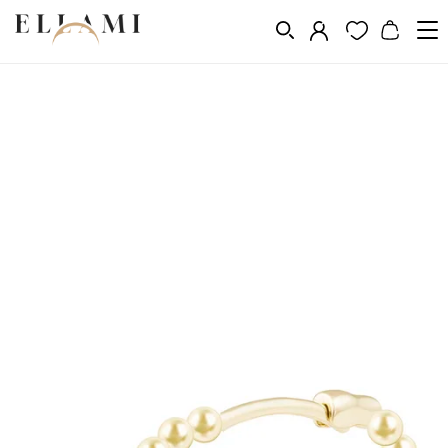
Vásárlás a következő szerint
Fém
Aranyozás 14k, 18k, 24k
/
/
/
Aranyozott fülbevalók