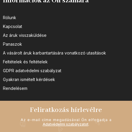
Információk az Ön számára
Rólunk
Kapcsolat
Az áruk visszaküldése
Panaszok
A vásárolt áruk karbantartására vonatkozó utasítások
Feltételek és feltételek
GDPR adatvédelmi szabályzat
Gyakran ismételt kérdések
Rendelésem
Feliratkozás hírlevélre
Az e-mail címe megadásával Ön elfogadja a
Adatvédelmi szabályzatot
.