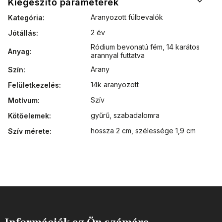
Kiegészítő paraméterek
Aranyozott fülbevalók
Kategória
:
2 év
Jótállás
:
Ródium bevonatú fém
,
14 karátos
Anyag
:
arannyal futtatva
Arany
Szín
:
14k aranyozott
Felületkezelés
:
Szív
Motívum
:
gyűrű, szabadalomra
Kötőelemek
:
hossza 2 cm, szélessége 1,9 cm
Szív mérete
: