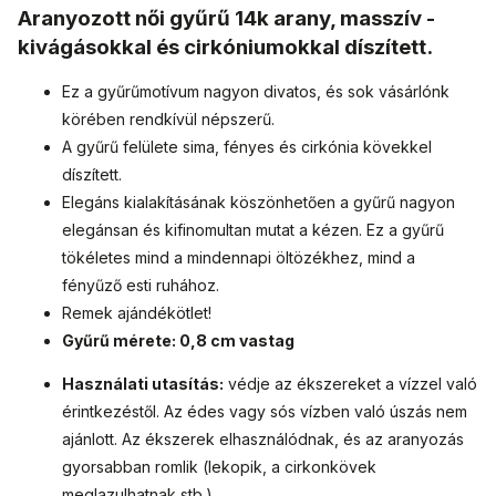
Aranyozott női gyűrű 14k arany, masszív -
kivágásokkal és cirkóniumokkal díszített.
Ez a gyűrűmotívum nagyon divatos, és sok vásárlónk
körében rendkívül népszerű.
A gyűrű felülete sima, fényes és cirkónia kövekkel
díszített.
Elegáns kialakításának köszönhetően a gyűrű nagyon
elegánsan és kifinomultan mutat a kézen. Ez a gyűrű
tökéletes mind a mindennapi öltözékhez, mind a
fényűző esti ruhához.
Remek ajándékötlet!
Gyűrű mérete: 0,8 cm vastag
Használati utasítás:
védje az ékszereket a vízzel való
érintkezéstől. Az édes vagy sós vízben való úszás nem
ajánlott.
Az ékszerek elhasználódnak, és az aranyozás
gyorsabban romlik (lekopik, a cirkonkövek
meglazulhatnak stb.)