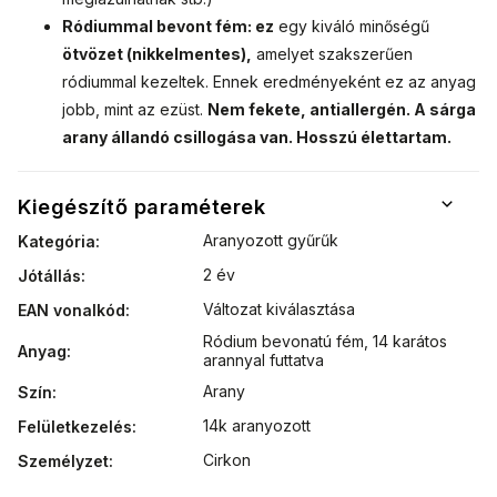
Ródiummal bevont fém: ez
egy kiváló minőségű
ötvözet (nikkelmentes),
amelyet szakszerűen
ródiummal kezeltek. Ennek eredményeként ez az anyag
jobb, mint az ezüst.
Nem fekete, antiallergén. A sárga
arany állandó csillogása van. Hosszú élettartam.
Kiegészítő paraméterek
Aranyozott gyűrűk
Kategória
:
2 év
Jótállás
:
Változat kiválasztása
EAN vonalkód
:
Ródium bevonatú fém
,
14 karátos
Anyag
:
arannyal futtatva
Arany
Szín
:
14k aranyozott
Felületkezelés
:
Cirkon
Személyzet
: