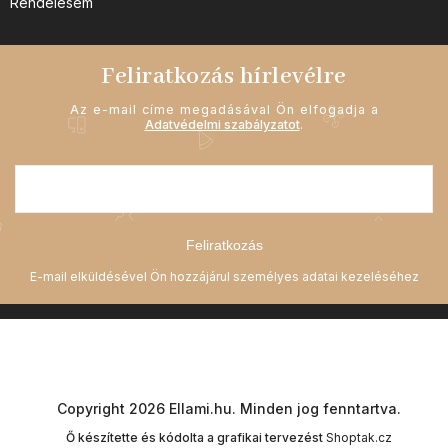
Rendelésem
Feliratkozás hírlevélre
Az e-mail címe megadásával Ön elfogadja a
Adatvédelmi szabályzatot
.
Feliratkozás
Copyright 2026
Ellami.hu
. Minden jog fenntartva.
Ő készítette és kódolta a grafikai tervezést
Shoptak.cz