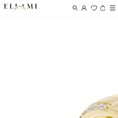
Vásárlás a következő szerint
Fém
Aranyozás 14k, 18k, 24k
/
/
/
Aranyozott gyűrűk