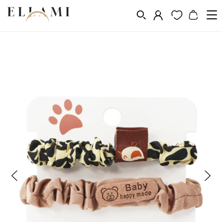
Divat
Hajkiegészítõk
Hajgumik
Gumiszalagok készletei
/
/
/