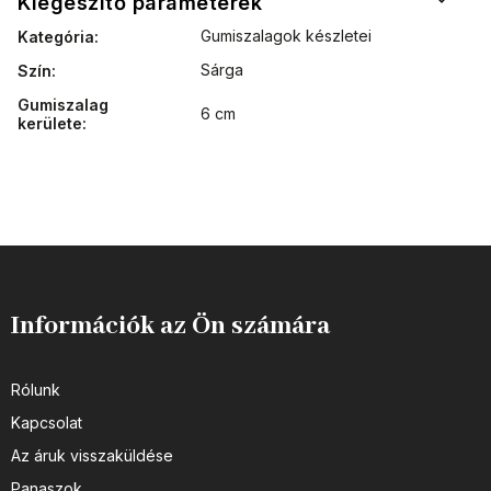
Kiegészítő paraméterek
Gumiszalagok készletei
Kategória
:
Sárga
Szín
:
Gumiszalag
6 cm
kerülete
:
Információk az Ön számára
Rólunk
Kapcsolat
Az áruk visszaküldése
Panaszok