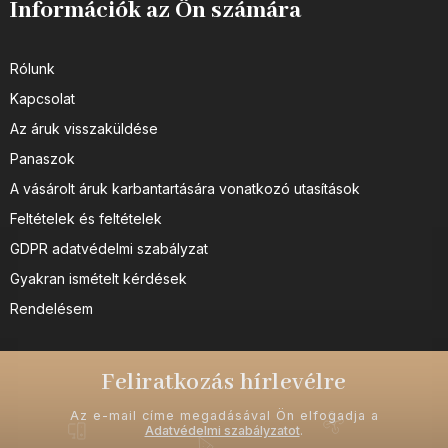
Információk az Ön számára
Rólunk
Kapcsolat
Az áruk visszaküldése
Panaszok
A vásárolt áruk karbantartására vonatkozó utasítások
Feltételek és feltételek
GDPR adatvédelmi szabályzat
Gyakran ismételt kérdések
Rendelésem
Feliratkozás hírlevélre
Az e-mail címe megadásával Ön elfogadja a
Adatvédelmi szabályzatot
.