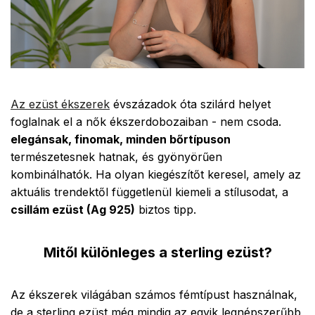
Az ezüst ékszerek
évszázadok óta szilárd helyet
foglalnak el a nők ékszerdobozaiban - nem csoda.
elegánsak, finomak, minden bőrtípuson
természetesnek hatnak, és gyönyörűen
kombinálhatók. Ha olyan kiegészítőt keresel, amely az
aktuális trendektől függetlenül kiemeli a stílusodat, a
csillám ezüst (Ag 925)
biztos tipp.
Mitől különleges a sterling ezüst?
Az ékszerek világában számos fémtípust használnak,
de a sterling ezüst
még mindig az egyik legnépszerűbb