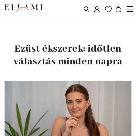
Ezüst ékszerek: időtlen
Blog
Ezüst ékszerek: időtlen választás minden napra
/
választás minden napra