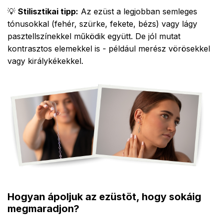
💡
Stilisztikai tipp:
Az ezüst a legjobban semleges
tónusokkal (fehér, szürke, fekete, bézs) vagy lágy
pasztellszínekkel működik együtt. De jól mutat
kont
rasztos elemekkel is - például merész vörösekkel
vagy királykékekkel.
Hogyan ápoljuk az ezüstöt, hogy sokáig
megmaradjon?