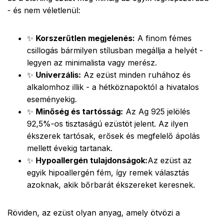
- és nem véletlenül:
✨
Korszerűtlen megjelenés:
A finom fémes
csillogás bármilyen stílusban megállja a helyét -
legyen az minimalista vagy merész.
✨
Univerzális:
Az ezüst minden ruhához és
alkalomhoz illik - a hétköznapoktól a hivatalos
eseményekig.
✨
Minőség és tartósság:
Az Ag 925 jelölés
92,5%-os tisztaságú ezüstöt jelent. Az ilyen
ékszerek tartósak, erősek és megfelelő ápolás
mellett évekig tartanak.
✨
Hypoallergén tulajdonságok:
Az ezüst az
egyik hipoallergén fém, így remek választás
azoknak, akik bőrbarát ékszereket keresnek.
Röviden, az ezüst olyan anyag, amely ötvözi a