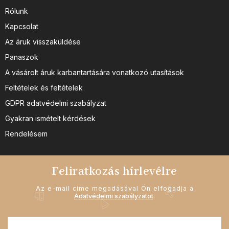
Rólunk
Kapcsolat
Az áruk visszaküldése
Panaszok
A vásárolt áruk karbantartására vonatkozó utasítások
Feltételek és feltételek
GDPR adatvédelmi szabályzat
Gyakran ismételt kérdések
Rendelésem
Feliratkozás hírlevélre
Az e-mail címe megadásával Ön elfogadja a
Adatvédelmi szabályzatot
.