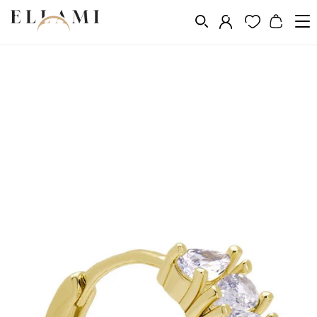
Ékszerek
Fülbevalók
/