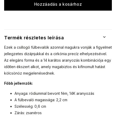
Hozzáadás a kosárhoz
Termék részletes leírása
Ezek a csillogó fülbevalók azonnal magukra vonják a figyelmet
jellegzetes dizájnjukkal és a cirkónia precíz elhelyezésével.
Az elegáns forma és a 14 karátos aranyozás kombinációja egy
időtlen ékszert alkot, amely magabiztos és kifinomult hatást
kölcsönöz megjelenésednek.
Főbb jellemzők:
Anyaga: ródiummal bevont fém, 14K aranyozás
A fülbevaló magassága: 2,2 cm
Szélesség: 0,6 cm
Zárás: zsanéros