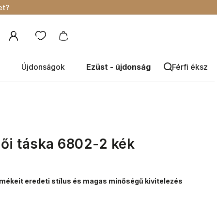
et?
Újdonságok
Ezüst - újdonság
Férfi éksze
ői táska 6802-2 kék
mékeit eredeti stílus és magas minőségű kivitelezés