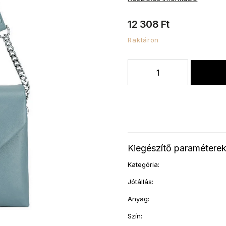
12 308 Ft
Raktáron
Kiegészítő paramétere
Kategória
:
Jótállás
:
Anyag
:
Szín
: