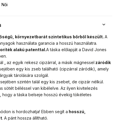
Női
a
őségű, környezetbarát szintetikus bőrből készült.
A
anyagok használata garancia a hosszú használatra.
oríték alakú patenttal.
A táska előlapját a David Jones
ben.
nál
,
az egyik rekesz cipzárral, a másik mágnessel
záródik
ejében egy kis zseb található (cipzárral záródik), amely
árgyak tárolására szolgál.
jében szintén talál egy kis zsebet, de cipzár nélkül.
s sötét béléssel van kibélelve. Az ilyen kivitelezés
 hogy a táska belseje hosszú évekig tökéletes
módon is hordozhatja! Ebben segít a
hosszú,
t
. A pánt hossza állítható.