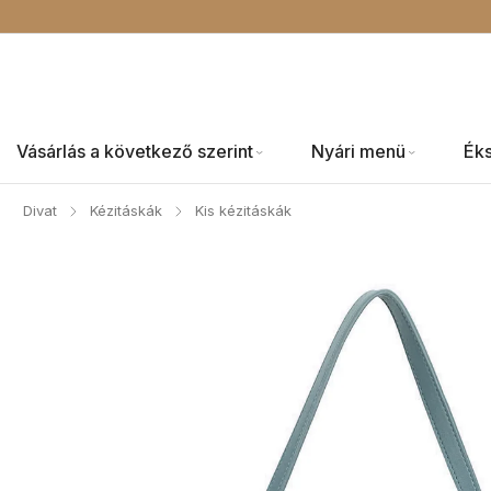
Vásárlás a következő szerint
Nyári menü
Ék
Divat
Kézitáskák
Kis kézitáskák
/
/