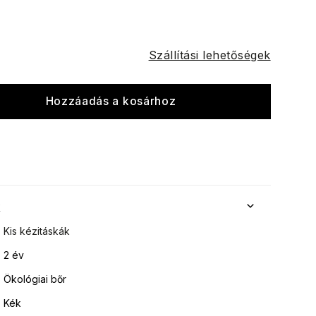
Szállítási lehetőségek
Hozzáadás a kosárhoz
k
Kis kézitáskák
2 év
Ökológiai bőr
Kék