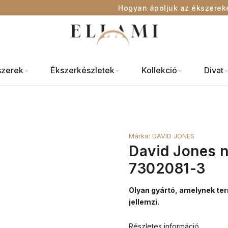
Hogyan ápoljuk az ékszerek
szerek
Ékszerkészletek
Kollekció
Divat
Márka:
DAVID JONES
David Jones n
7302081-3
Olyan gyártó, amelynek ter
jellemzi.
Részletes információ