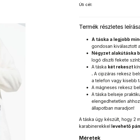
Úti cél
:
Termék részletes leírás
A táska a legjobb min
gondosan kiválasztott 
Négyzet alakú
táska b
logó díszíti fekete szín
A táska
két rekeszt
kí
.
A cipzáras rekesz bels
a telefon vagy kisebb t
A mágneses rekesz belse
A táska belseje praktiku
elengedhetetlen ahhoz,
állapotban maradjon!
A táska úgy készült, hogy 2 
karabinerekkel
levehető
pán
Méretek