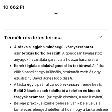
7301977-2
amelynek
10 662 Ft
termékeit
eredeti stílus
és magas
minőségű
kivitelezés
jellemzi.
Termék részletes leírása
A táska a legjobb minőségű, környezetbarát
szintetikus bőrből készült.
A gondosan kiválasztott
anyagok használata garancia a hosszú használatra.
Kerek téglalap alakú
vágással és textúrával.
A táska
elülső paneljét egy különálló, strukturált zseb és egy
ezüstszínű David Jones logó díszíti.
A táska
egy
cipzárral záródó
rekesszel
rendelkezik
.
Belül 2 kisebb zseb található a telefon és kisebb
tárgyak számára.
(az egyik cipzáras, a másik nyitott).
Belseje praktikus szürke béléssel van kibélelve.
Ez a
kivitelezés elengedhetetlen ahhoz, hogy a táska belseje