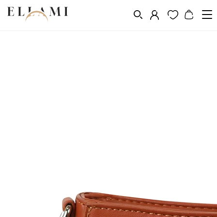
Divat
Kézitáskák
Kis kézitáskák
/
/