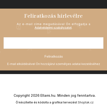
Feliratkozás hírlevélre
Az e-mail címe megadásával Ön elfogadja a
Adatvédelmi szabályzatot
.
Feliratkozás
Copyright 2026
Ellami.hu
. Minden jog fenntartva.
Ő készítette és kódolta a grafikai tervezést
Shoptak.cz