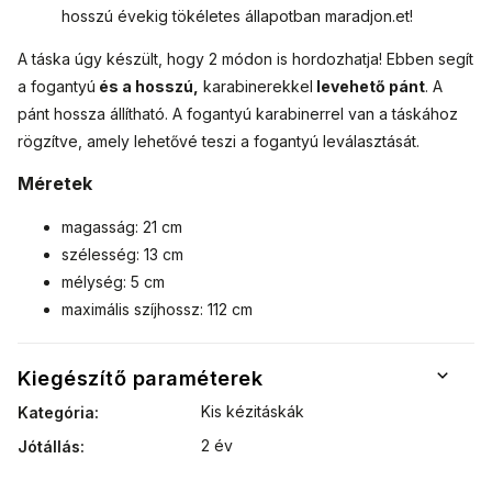
hosszú évekig tökéletes állapotban maradjon.
et!
A táska úgy készült, hogy 2 módon is hordozhatja! Ebben segít
a fogantyú
és a hosszú,
karabinerekkel
levehető
pánt
. A
pánt hossza állítható. A fogantyú karabinerrel van a táskához
rögzítve, amely lehetővé teszi a fogantyú leválasztását.
Méretek
magasság: 21 cm
szélesség: 13 cm
mélység: 5 cm
maximális szíjhossz: 112 cm
Kiegészítő paraméterek
Kis kézitáskák
Kategória
:
2 év
Jótállás
: