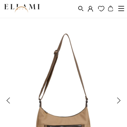
Divat
Kézitáskák
Kis kézitáskák
/
/