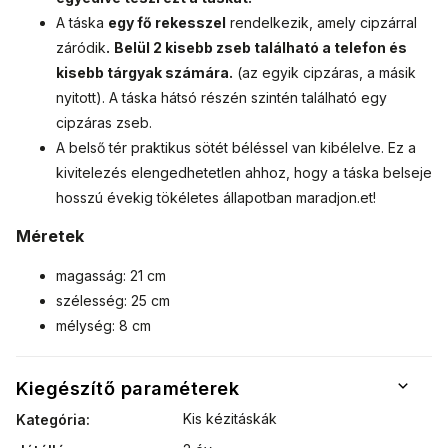
A táska
egy fő rekesszel
rendelkezik, amely cipzárral
záródik
.
Belül 2 kisebb zseb található a telefon és
kisebb tárgyak számára.
(az egyik cipzáras, a másik
nyitott). A táska hátsó részén szintén található egy
cipzáras zseb.
A belső tér praktikus sötét béléssel van kibélelve.
Ez a
kivitelezés elengedhetetlen ahhoz, hogy a táska belseje
hosszú évekig tökéletes állapotban maradjon.
et!
Méretek
magasság: 21 cm
szélesség: 25 cm
mélység: 8 cm
Kiegészítő paraméterek
Kis kézitáskák
Kategória
: