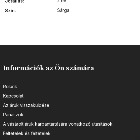
2 év
Jótállás
:
Sárga
Szín
:
Információk az Ön számára
Rólunk
Kapcsolat
Az áruk visszaküldése
Panaszok
A vásárolt áruk karbantartására vonatkozó utasítások
Feltételek és feltételek