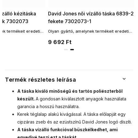
ízálló kézitáska
David Jones női vízálló táska 6839-2
kék 7302073
fekete 7302073-1
ek termékeit eredeti
Olyan gyártó, amelynek termékeit eredeti
ségű kivitelezés
stílus és magas minőségű kivitelezés
9 692 Ft
jellemzi.
Termék részletes leírása
A táska kiváló minőségű és tartós poliészterből
készült.
A gondosan kiválasztott anyagok használata
garancia a hosszú használatra.
Kerek téglalap alakú kivágással.
A táska előlapját egy
cipzáras zseb és az ezüstszínű David Jones logó díszíti.
A táska vízálló funkcióval büszkélkedhet, ami
egyedivé teszi ezt a táskát.