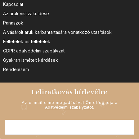
Kapcsolat
Az áruk visszaküldése
Panaszok
A vásárolt áruk karbantartására vonatkozó utasítások
Feltételek és feltételek
GDPR adatvédelmi szabályzat
Gyakran ismételt kérdések
Rendelésem
Feliratkozás hírlevélre
Az e-mail címe megadásával Ön elfogadja a
Adatvédelmi szabályzatot
.