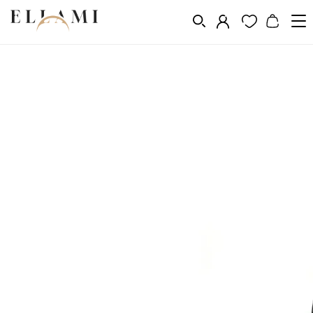
Divat
Hátizsákok
/