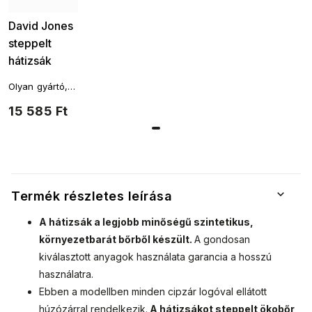
David Jones
steppelt
hátizsák
6608-3
Olyan gyártó,
sienna
amelynek
15 585 Ft
7301962-1
termékeit
eredeti stílus
és magas
minőségű
kivitelezés
jellemzi.
Termék részletes leírása
A hátizsák a legjobb minőségű szintetikus,
környezetbarát bőrből készült.
A gondosan
kiválasztott anyagok használata garancia a hosszú
használatra.
Ebben a modellben minden cipzár logóval ellátott
húzózárral rendelkezik.
A hátizsákot steppelt ökobőr