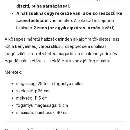
díszíti, puha párnázással.
A hátizsáknak egy rekesze van
,
a belső rész
szürke
szövetbéléssel
van bélelve. A rekesz belsejében
található
2 zseb (az egyik cipzáras, a másik zárt).
A közepes méretű hátizsák minden alkalomra tökéletes lesz.
Ezt a kényelmes, városi stílusú, cseppet sem unalmas
kiegészítőt sikerrel viheted magaddal a munkahelyedre és
egy délutáni sétára is - sokféle stílushoz jól fog mutatni.
Méretek:
magasság: 29,5 cm fogantyú nélkül
szélesség: 35 cm
mélység: 11,5 cm
fogantyú magassága: 11 cm
maximális hámhossz: 90 cm