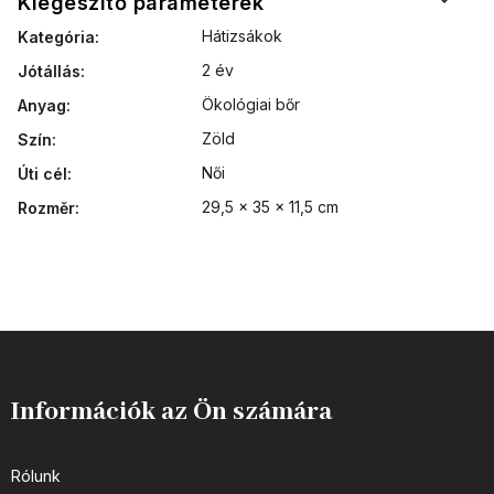
Kiegészítő paraméterek
Hátizsákok
Kategória
:
2 év
Jótállás
:
Ökológiai bőr
Anyag
:
Zöld
Szín
:
Női
Úti cél
:
29,5 x 35 x 11,5 cm
Rozměr
:
Információk az Ön számára
Rólunk