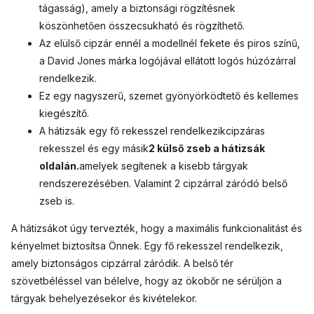
tágasság), amely a biztonsági rögzítésnek
köszönhetően összecsukható és rögzíthető.
Az elülső cipzár ennél a modellnél fekete és piros színű,
a David Jones márka logójával ellátott logós húzózárral
rendelkezik.
Ez egy nagyszerű, szemet gyönyörködtető és kellemes
kiegészítő.
A hátizsák egy fő rekesszel rendelkezik
cipzáras
rekesszel és egy másik
2 külső zseb a hátizsák
oldalán.
amelyek segítenek a kisebb tárgyak
rendszerezésében. Valamint 2 cipzárral záródó belső
zseb is.
A hátizsákot úgy tervezték, hogy a maximális funkcionalitást és
kényelmet biztosítsa Önnek. Egy fő rekesszel rendelkezik,
amely biztonságos cipzárral záródik. A belső tér
szövetbéléssel van bélelve, hogy az ökobőr ne sérüljön a
tárgyak behelyezésekor és kivételekor.