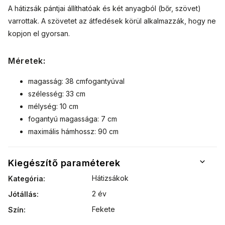
A hátizsák pántjai állíthatóak és két anyagból (bőr, szövet)
varrottak. A szövetet az átfedések körül alkalmazzák, hogy ne
kopjon el gyorsan.
Méretek:
magasság: 38 cm
fogantyúval
szélesség: 33 cm
mélység: 10 cm
fogantyú magassága: 7 cm
maximális hámhossz: 90 cm
Kiegészítő paraméterek
Hátizsákok
Kategória
:
2 év
Jótállás
:
Fekete
Szín
: