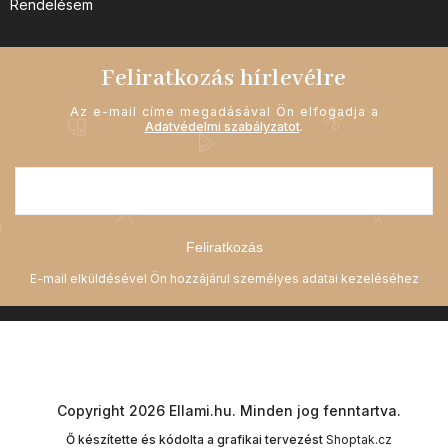
Rendelésem
Feliratkozás hírlevélre
Az e-mail címe megadásával Ön elfogadja a
Adatvédelmi szabályzatot
.
Feliratkozás
Copyright 2026
Ellami.hu
. Minden jog fenntartva.
Ő készítette és kódolta a grafikai tervezést
Shoptak.cz