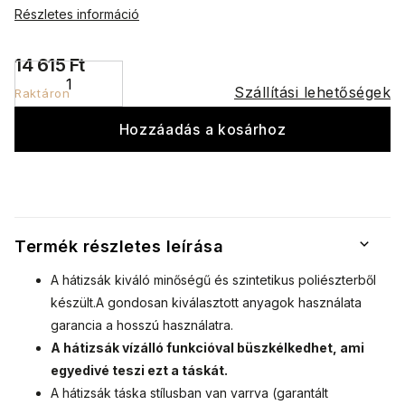
Részletes információ
14 615 Ft
Szállítási lehetőségek
Raktáron
Hozzáadás a kosárhoz
Termék részletes leírása
A hátizsák kiváló minőségű és szintetikus poliészterből
készült.
A gondosan kiválasztott anyagok használata
garancia a hosszú használatra.
A hátizsák vízálló funkcióval büszkélkedhet, ami
egyedivé teszi ezt a táskát.
A hátizsák táska stílusban van varrva (garantált