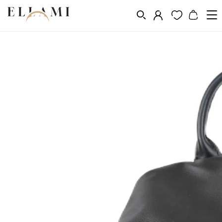
Divat
Hátizsákok
/