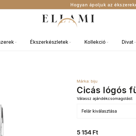
Hogyan ápoljuk az ékszerek
szerek
Ékszerkészletek
Kollekció
Divat
Márka:
biju
Cicás lógós f
Válassz ajándékcsomagolást:
5 154 Ft