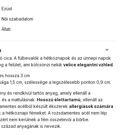
Ezüst
Női szabadalom
Állati
a
gó cica. A fülbevalók a hétköznapok és az ünnepi napok
log a felület, ami kölcsönzi nekik
velice elegantní vzhled
.
jes hossza 3 cm
ága 1,5 cm, szélessége a legszélesebb ponton 0,9 cm.
ny és rendkívül tartós anyag, amely ellenáll a
 és a mattulásnak.
Hosszú élettartamú
, ellenáll az
damentes acélból készült ékszerek
allergiások számára
rik a hétköznapi fémeket. A rozsdamentes acél nem lép
zért nem kerülnek a fém összetevői a bőrbe.
1. század anyagának is nevezik.