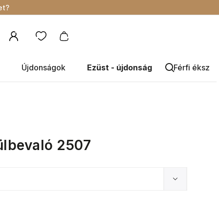
et?
Újdonságok
Ezüst - újdonság
Férfi éksze
ülbevaló 2507