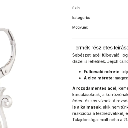
Szín
:
kategorie
:
Motívum
:
Termék részletes leírás
Sebészeti acél fülbevaló, ló
díszei is lehetnek. Jejich
csil
Fülbevaló mérete:
tel
A cica mérete:
magass
A rozsdamentes acél
, kemé
karcolásoknak, a korróziónak
édes- és sós víznek. A rozs
is alkalmasak
, akik nem tű
reakcióba a testnedvekkel, e
Tulajdonságai miatt néha a 2