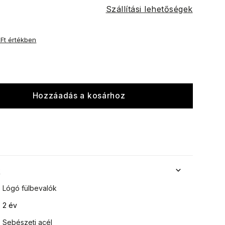
Szállítási lehetőségek
 Ft értékben
Hozzáadás a kosárhoz
k
Lógó fülbevalók
2 év
Sebészeti acél