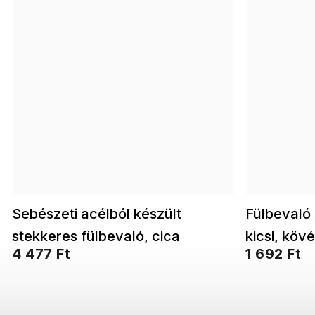
Sebészeti acélból készült
Fülbevaló 
stekkeres fülbevaló, cica
kicsi, köv
4 477 Ft
1 692 Ft
1002508