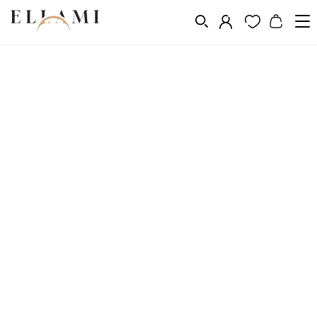
Ékszerek
Fülbevalók
/