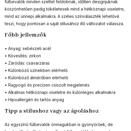
fülbevalók minden szettet feldobnak, időtlen designjuknak
köszönhetően pedig tökéletesek mind a hétköznapi viseletre,
mind az ünnepi alkalmakra. A széles színválaszték lehetővé
teszi, hogy pontosan a saját stílusához illő változatot válassza.
Főbb jellemzők
• Anyag: sebészeti acél
• Kövesítés: zirkon
• Záródás: csavarzáras
• Különböző színekben elérhető
• Különböző átmérőben elérhető
• Ragyogó és precízen csiszolt megjelenés
• Alkalmas hétköznapi viseletre és különleges alkalmakra
• Hipoallergén és tartós anyag
Tipp a stílushoz vagy az ápoláshoz
Az egyszínű fülbevalók önmagukban is gyönyörűek, de