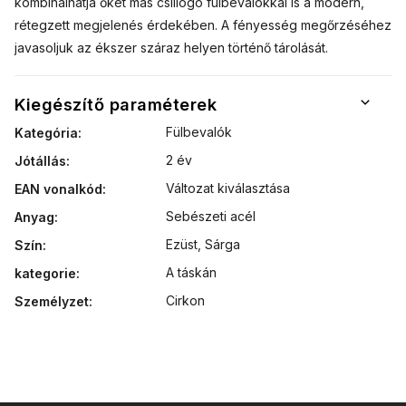
kombinálhatja őket más csillogó fülbevalókkal is a modern,
rétegzett megjelenés érdekében. A fényesség megőrzéséhez
javasoljuk az ékszer száraz helyen történő tárolását.
Kiegészítő paraméterek
Fülbevalók
Kategória
:
2 év
Jótállás
:
Változat kiválasztása
EAN vonalkód
:
Sebészeti acél
Anyag
:
Ezüst
,
Sárga
Szín
:
A táskán
kategorie
:
Cirkon
Személyzet
: