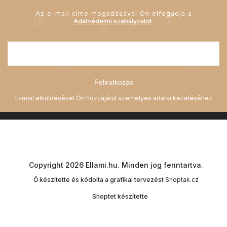
Az e-mail címe megadásával Ön elfogadja a
Adatvédelmi szabályzatot
.
Feliratkozás
Copyright 2026
Ellami.hu
. Minden jog fenntartva.
Ő készítette és kódolta a grafikai tervezést
Shoptak.cz
Shoptet készítette