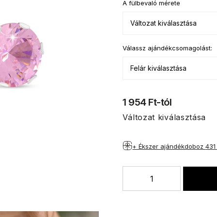
A fülbevaló mérete
Válassz ajándékcsomagolást:
1 954 Ft
-tól
Változat kiválasztása
+ Ékszer ajándékdoboz
431