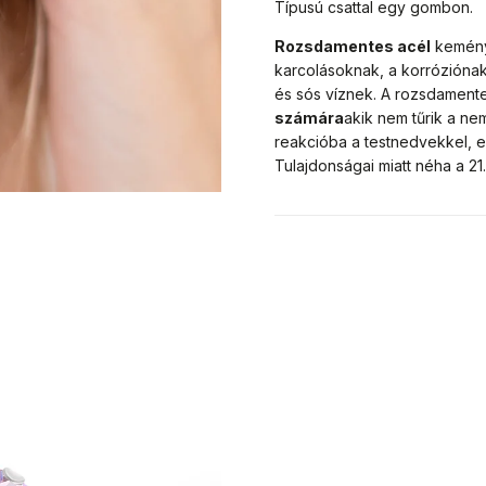
Típusú csattal egy gombon.
Rozsdamentes acél
kemény 
karcolásoknak, a korróziónak
és sós víznek. A rozsdament
számára
akik nem tűrik a n
reakcióba a testnedvekkel, e
Tulajdonságai miatt néha a 2