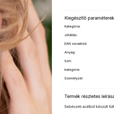
Kiegészítő paramétere
Kategória
:
Jótállás
:
EAN vonalkód
:
Anyag
:
Szín
:
kategorie
:
Személyzet
:
Termék részletes leírás
Sebészeti acélból készült fül