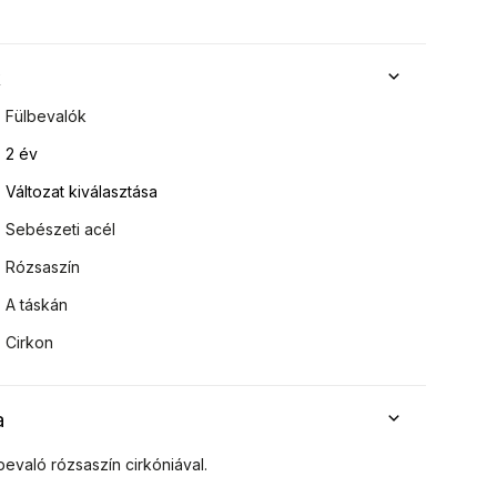
k
Fülbevalók
2 év
Változat kiválasztása
Sebészeti acél
Rózsaszín
A táskán
Cirkon
a
bevaló rózsaszín cirkóniával.