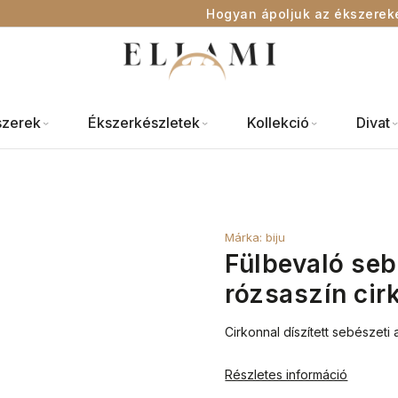
Hogyan ápoljuk az ékszerek
szerek
Ékszerkészletek
Kollekció
Divat
Márka:
biju
Fülbevaló seb
rózsaszín cir
Cirkonnal díszített sebészeti 
Részletes információ