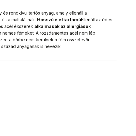
és rendkívül tartós anyag, amely ellenáll a
 és a mattulásnak.
Hosszú élettartamú
Ellenáll az édes-
es acél ékszerek
alkalmasak az allergiások
em nemes fémeket. A rozsdamentes acél nem lép
zért a bőrbe nem kerülnek a fém összetevői.
1. század anyagának is nevezik.