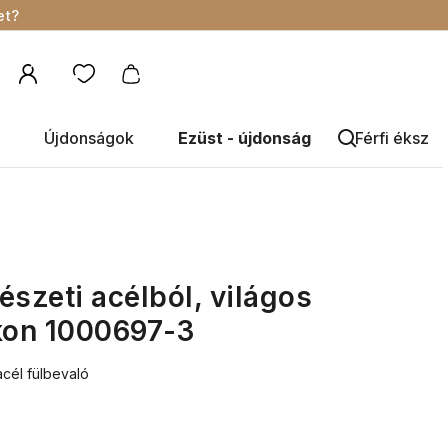
et?
Újdonságok
Ezüst - újdonság
Férfi éksze
észeti acélból, világos
kon 1000697-3
acél fülbevaló