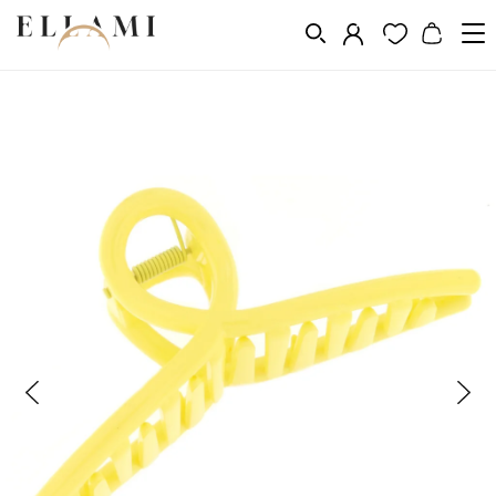
Divat
Hajkiegészítõk
Hajvágó gép
/
/