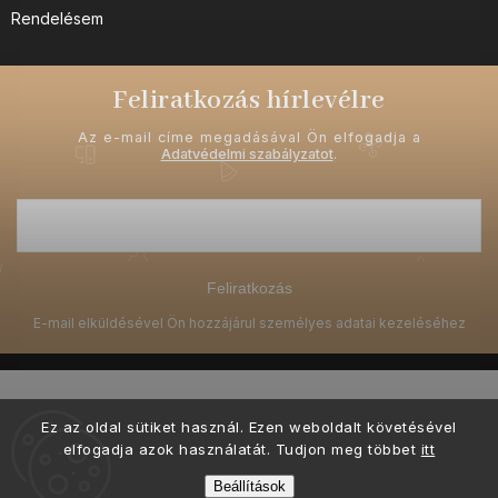
Rendelésem
Feliratkozás hírlevélre
Az e-mail címe megadásával Ön elfogadja a
Adatvédelmi szabályzatot
.
Feliratkozás
Ez az oldal sütiket használ. Ezen weboldalt követésével
elfogadja azok használatát. Tudjon meg többet
itt
Copyright 2026
Ellami.hu
. Minden jog fenntartva.
Beállítások