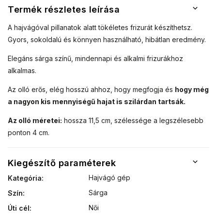
Termék részletes leírása
A hajvágóval pillanatok alatt tökéletes frizurát készíthetsz.
Gyors, sokoldalú és könnyen használható, hibátlan eredmény.
Elegáns sárga színű, mindennapi és alkalmi frizurákhoz
alkalmas.
Az olló erős, elég hosszú ahhoz, hogy megfogja és
hogy még
a nagyon kis mennyiségű hajat is szilárdan tartsák.
Az olló méretei:
hossza 11,5 cm, szélessége a legszélesebb
ponton 4 cm.
Kiegészítő paraméterek
Hajvágó gép
Kategória
:
Sárga
Szín
:
Női
Úti cél
: