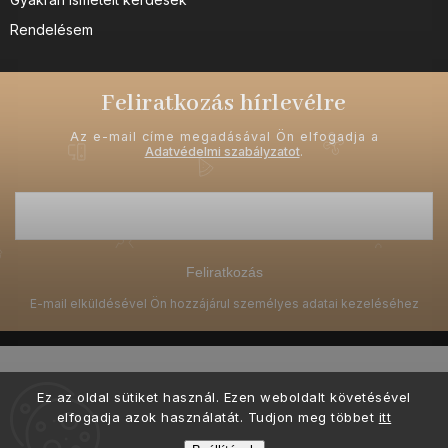
Rendelésem
Feliratkozás hírlevélre
Az e-mail címe megadásával Ön elfogadja a
Adatvédelmi szabályzatot
.
Feliratkozás
Ez az oldal sütiket használ. Ezen weboldalt követésével
elfogadja azok használatát. Tudjon meg többet
itt
Copyright 2026
Ellami.hu
. Minden jog fenntartva.