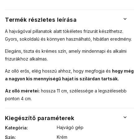
Termék részletes leírása
A hajvágóval pillanatok alatt tökéletes frizurát készíthetsz.
Gyors, sokoldalú és könnyen használható, hibátlan eredmény.
Elegáns, tiszta és krémes szín, amely mindennapi és alkalmi
frizurákhoz alkalmas.
Az olló erős, elég hosszú ahhoz, hogy megfogja és
hogy még
a nagyon kis mennyiségű hajat is szilárdan tartsák.
Az olló méretei:
hossza 11 cm, szélessége a legszélesebb
ponton 4 cm.
Kiegészítő paraméterek
Hajvágó gép
Kategória
:
Krém
Szín
: