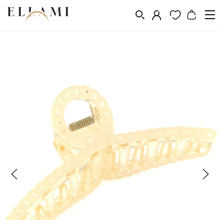
Divat
Hajkiegészítõk
Hajvágó gép
/
/