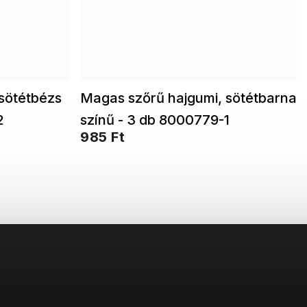
sötétbézs
Magas szőrű hajgumi, sötétbarna
2
színű - 3 db 8000779-1
985 Ft