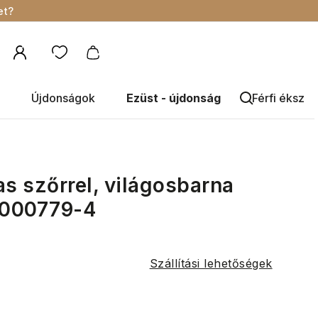
et?
Újdonságok
Ezüst - újdonság
Férfi éksze
s szőrrel, világosbarna
 8000779-4
Szállítási lehetőségek