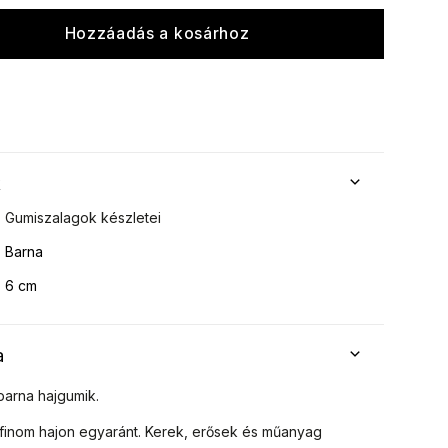
Hozzáadás a kosárhoz
k
Gumiszalagok készletei
Barna
6 cm
a
barna hajgumik.
s finom hajon egyaránt. Kerek, erősek és műanyag