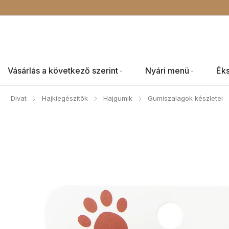
Vásárlás a következő szerint
Nyári menü
Ék
Divat
Hajkiegészítõk
Hajgumik
Gumiszalagok készletei
/
/
/