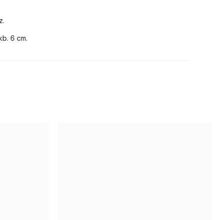
z.
kb. 6 cm.