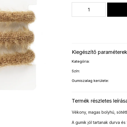
Kiegészítő paramétere
Kategória
:
Szín
:
Gumiszalag kerülete
:
Termék részletes leírás
Vékony, magas bolyhú, sötét
A gumik jól tartanak durva é