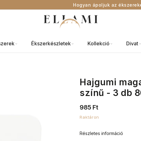
Hogyan ápoljuk az ékszerek
szerek
Ékszerkészletek
Kollekció
Divat
Hajgumi maga
színű - 3 db
985 Ft
Raktáron
Részletes információ