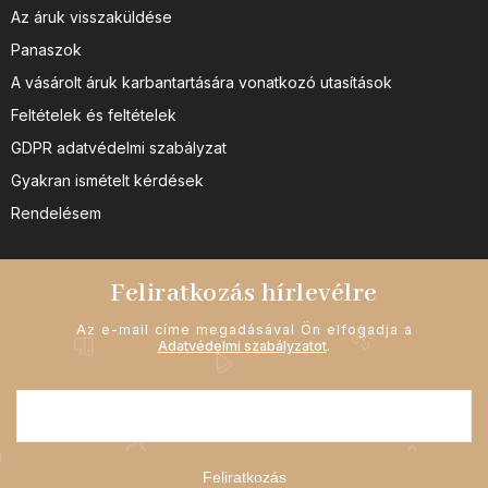
Az áruk visszaküldése
Panaszok
A vásárolt áruk karbantartására vonatkozó utasítások
Feltételek és feltételek
GDPR adatvédelmi szabályzat
Gyakran ismételt kérdések
Rendelésem
Feliratkozás hírlevélre
Az e-mail címe megadásával Ön elfogadja a
Adatvédelmi szabályzatot
.
Feliratkozás