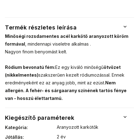
kombinálni.
dizájnjával és a
bármilyen
4000355
Aranyozott
cirkónia kövek
öltözék
láncokAranyozott
finom
finomhangolásáb
fülbevalókAranyozott
csillogásával
karkötők
hódít.
Termék részletes leírása
Aranyozott
Minőségi rozsdamentes acél karkötő aranyozott köröm
karkötők
formával
, mindennapi viseletre
alkalmas
.
Nagyon finom benyomást kelt.
Ródium bevonatú fém:
Ez egy kiváló minőségű
ötvözet
(nikkelmentes)
szakszerűen kezelt ródiumozással. Ennek
eredményeként ez az anyag jobb, mint az ezüst.
Nem
allergén. A fehér- és sárgaarany színének tartós fénye
van - hosszú élettartamú.
Kiegészítő paraméterek
Aranyozott karkötők
Kategória
:
2 év
Jótállás
: