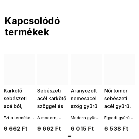
Kapcsolódó
termékek
Karkötő
Sebészeti
Aranyozott
Női tömör
sebészeti
acél karkötő
nemesacél
sebészeti
acélból,
szöggel és
szög gyűrű
acél gyűrű,
aranyozott,
cirkónia
0275-1
14 k
Ezt a terméket
A modern,
Modern gyűrű
Egyedi gyűrű
köröm
kövekkel
aranyozott,
más aranyozott
szög által
körömszeg
gyönyörű
9 662 Ft
9 662 Ft
6 015 Ft
6 538 Ft
cirkóniával
1817
cirkónium
kiegészítőkkel
ihletett karkötő
formájú
csillogással,
szeretné
minimalista
amely segít
2001818
szegecs