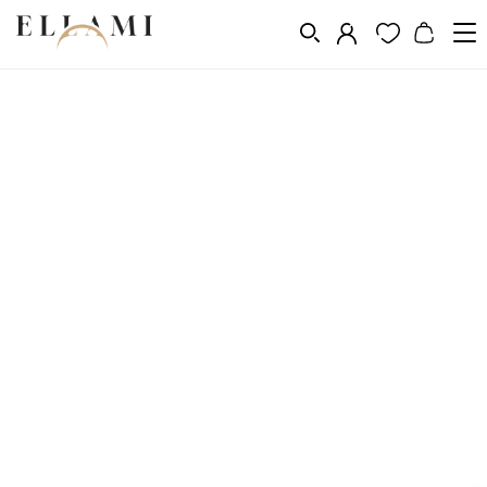
Vásárlás a következő szerint
Fém
Aranyozás 14k, 18k, 24k
/
/
/
Aranyozott karkötők