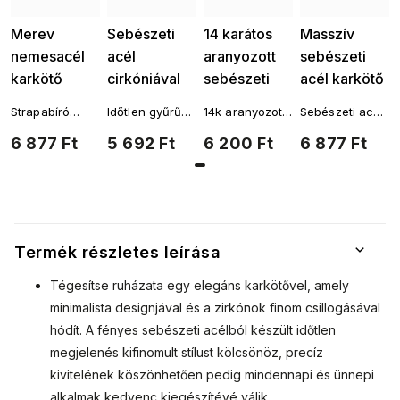
Merev
Sebészeti
14 karátos
Masszív
nemesacél
acél
aranyozott
sebészeti
karkötő
cirkóniával
sebészeti
acél karkötő
cirkóniával
készült
acél gyűrű
2676-1
Strapabíró
Időtlen gyűrű
14k aranyozott
Sebészeti acél
2184-1
gyűrű 0358
4000447
sebészeti acél
markáns
sebészeti acél
karkötő
6 877 Ft
5 692 Ft
6 200 Ft
6 877 Ft
karkötő
sebészetiacél
gyűrű
cirkóniával
részletekkel
Termék részletes leírása
Tégesítse ruházata egy elegáns karkötővel, amely
minimalista designjával és a zirkónok finom csillogásával
hódít. A fényes sebészeti acélból készült időtlen
megjelenés kifinomult stílust kölcsönöz, precíz
kivitelének köszönhetően pedig mindennapi és ünnepi
alkalmak kedvenc kiegészítévé válik.