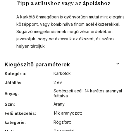
Tipp a stílushoz vagy az ápoláshoz
A karkötő önmagában is gyönyörűen mutat mint elegáns
középpont, vagy kombinálva finom acél ékszerekkel.
Sugárzó megjelenésének megőrzése érdekében
javasoljuk, hogy ne áztassuk az ékszert, és száraz
helyen tároljuk.
Kiegészítő paraméterek
Karkötők
Kategória
:
2 év
Jótállás
:
Sebészeti acél
,
14 karátos arannyal
Anyag
:
futtatva
Arany
Szín
:
14k aranyozott
Felületkezelés
:
Rögzített
kategorie
: