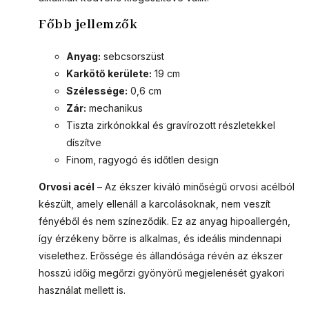
Főbb jellemzők
Anyag:
sebcsorszüst
Karkötő kerülete:
19 cm
Szélessége:
0,6 cm
Zár:
mechanikus
Tiszta zirkónokkal és gravírozott részletekkel
díszítve
Finom, ragyogó és időtlen design
Orvosi acél
– Az ékszer kiváló minőségű orvosi acélból
készült, amely ellenáll a karcolásoknak, nem veszít
fényéből és nem színeződik. Ez az anyag hipoallergén,
így érzékeny bőrre is alkalmas, és ideális mindennapi
viselethez. Erőssége és állandósága révén az ékszer
hosszú időig megőrzi gyönyörű megjelenését gyakori
használat mellett is.