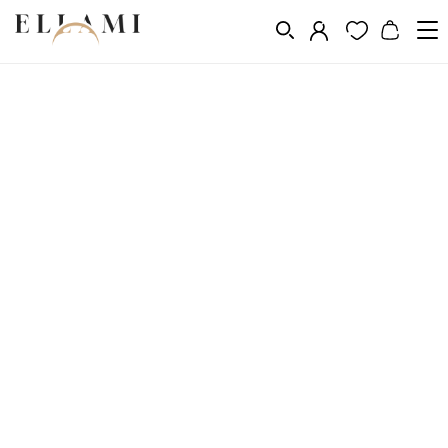
Ékszerek
Karkötők
/