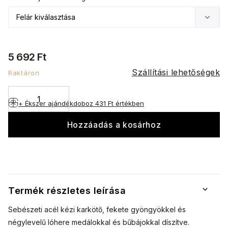
5 692 Ft
Szállítási lehetőségek
Raktáron
+ Ékszer ajándékdoboz
431 Ft értékben
Hozzáadás a kosárhoz
Termék részletes leírása
Sebészeti acél kézi karkötő, fekete gyöngyökkel és
négylevelű lóhere medálokkal és bűbájokkal díszítve.