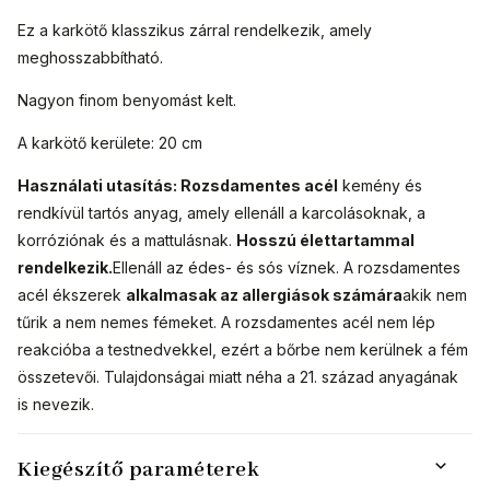
Ez a karkötő klasszikus zárral rendelkezik, amely
meghosszabbítható.
Nagyon finom benyomást kelt.
A karkötő kerülete: 20 cm
Használati utasítás:
Rozsdamentes acél
kemény és
rendkívül tartós anyag, amely ellenáll a karcolásoknak, a
korróziónak és a mattulásnak.
Hosszú élettartammal
rendelkezik.
Ellenáll az édes- és sós víznek. A rozsdamentes
acél ékszerek
alkalmasak az allergiások számára
akik nem
tűrik a nem nemes fémeket. A rozsdamentes acél nem lép
reakcióba a testnedvekkel, ezért a bőrbe nem kerülnek a fém
összetevői. Tulajdonságai miatt néha a 21. század anyagának
is nevezik.
Kiegészítő paraméterek