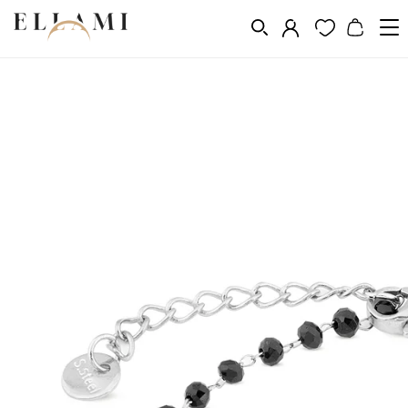
Vásárlás a következő szerint
Fém
Sebészeti acél
/
/
/
Sebészeti acél karkötők