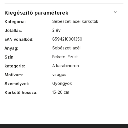
Kiegészítő paraméterek
Sebészeti acél karkötők
Kategória
:
2 év
Jótállás
:
8594210001350
EAN vonalkód
:
Sebészeti acél
Anyag
:
Fekete
,
Ezüst
Szín
:
A karabineren
kategorie
:
virágos
Motívum
:
Gyöngyök
Személyzet
:
15-20 cm
Karkötő hossza
: