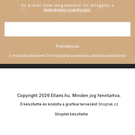
Az e-mail címe megadásával Ön elfogadja a
Adatvédelmi szabályzatot
.
Feliratkozás
Copyright 2026
Ellami.hu
. Minden jog fenntartva.
Ő készítette és kódolta a grafikai tervezést
Shoptak.cz
Shoptet készítette