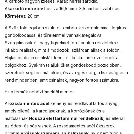
A karkötő nagyon ízléses. Karabinerrel záródik.
A
karkötő méretei:
hossza 16,5 cm + 3,5 cm hosszabbítás.
Körméret:
20 cm
A Szűz földjegyben született emberek szorgalommal, logikus
gondolkodással és türelemmel vannak megáldva.
Szorgalmasak és nagy figyelmet fordítanak a részletekre.
Inkább realisták, mint álmodozók, szilárdan állnak a földön.
Hajlamosak maximalisták lenni, és kritikusan közelítenek a
dolgokhoz. Gyakran találjuk őket gondoskodó pozícióban,
szeretnek segíteni másokon, és az egészség, a tisztaság és a
rend mindenben, amit csinálnak, nagyon fontos számukra.
Ez a termék nehézfémektől mentes.
A
rozsdamentes acél
kemény és rendkívül tartós anyag,
amely ellenáll a karcolásoknak, a korróziónak és a
mattulásnak.
Hosszú élettartammal rendelkezik
, és ellenáll
az édes- és sós víznek. A rozsdamentes acél ékszerek
olyan
allergiások számára
is
alkalmasak
, akik nem tűrik a