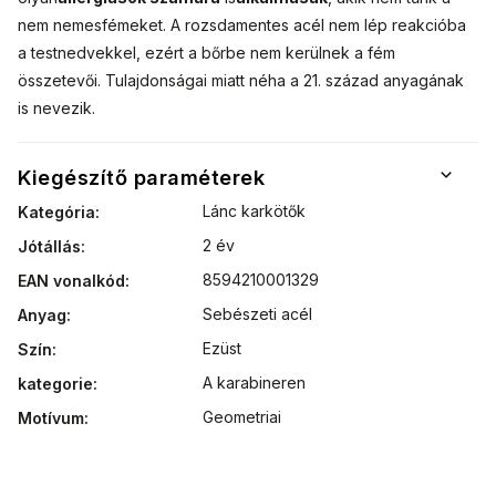
nem nemesfémeket. A rozsdamentes acél nem lép reakcióba
a testnedvekkel, ezért a bőrbe nem kerülnek a fém
összetevői. Tulajdonságai miatt néha a 21. század anyagának
is nevezik.
Kiegészítő paraméterek
Lánc karkötők
Kategória
:
2 év
Jótállás
:
8594210001329
EAN vonalkód
:
Sebészeti acél
Anyag
:
Ezüst
Szín
:
A karabineren
kategorie
:
Geometriai
Motívum
: