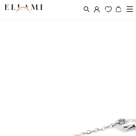
Ékszerek
Karkötők
Lánc karkötők
/
/