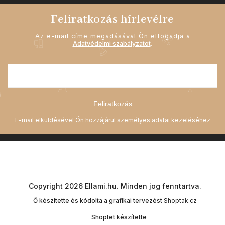
Feliratkozás hírlevélre
Az e-mail címe megadásával Ön elfogadja a
Adatvédelmi szabályzatot
.
Feliratkozás
Copyright 2026
Ellami.hu
. Minden jog fenntartva.
Ő készítette és kódolta a grafikai tervezést
Shoptak.cz
Shoptet készítette