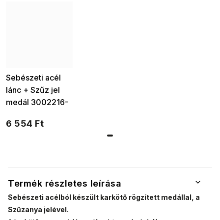
Sebészeti acél
lánc + Szűz jel
medál 3002216-
8
6 554 Ft
Termék részletes leírása
Sebészeti acélból készült karkötő rögzített medállal, a
Szűzanya jelével.