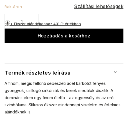
Szállítási lehetőségek
Raktáron
+ Ékszer ajándékdoboz
431 Ft értékben
Hozzáadás a kosárhoz
Termék részletes leírása
A finom, mégis feltűnő sebészeti acél karkötőt fényes
gyöngyök, csillogó cirkóniák és kerek medálok díszítik. A
domináns elem egy finom életfa – az egyensúly és az erő
szimbóluma. Stílusos ékszer mindennapi viseletre és értelmes
ajándéknak is.