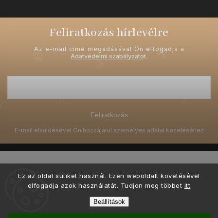
Feliratkozás hírlevélre
Az e-mail címe megadásával Ön elfogadja a
Adatvédelmi szabályzatot
.
Feliratkozás
Ez az oldal sütiket használ. Ezen weboldalt követésével
elfogadja azok használatát. Tudjon meg többet
itt
Copyright 2026
Ellami.hu
. Minden jog fenntartva.
Beállítások
Ő készítette és kódolta a grafikai tervezést
Shoptak.cz