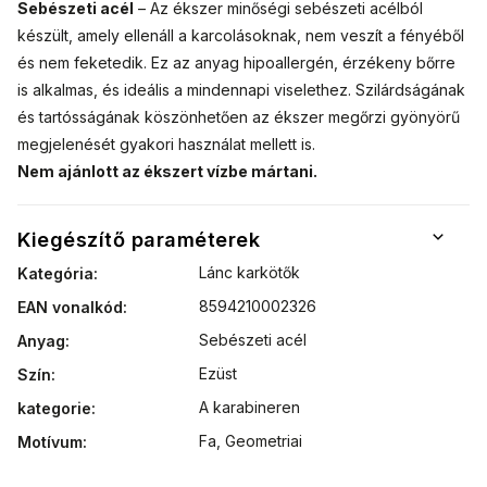
Sebészeti acél
– Az ékszer minőségi sebészeti acélból
készült, amely ellenáll a karcolásoknak, nem veszít a fényéből
és nem feketedik. Ez az anyag hipoallergén, érzékeny bőrre
is alkalmas, és ideális a mindennapi viselethez. Szilárdságának
és tartósságának köszönhetően az ékszer megőrzi gyönyörű
megjelenését gyakori használat mellett is.
Nem ajánlott az ékszert vízbe mártani.
Kiegészítő paraméterek
Lánc karkötők
Kategória
:
8594210002326
EAN vonalkód
:
Sebészeti acél
Anyag
:
Ezüst
Szín
:
A karabineren
kategorie
:
Fa
,
Geometriai
Motívum
: