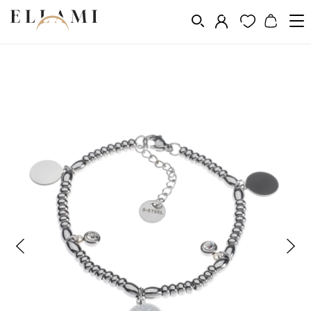
Ékszerek
Karkötők
Lánc karkötők
/
/