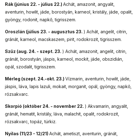
Rák (június 22. - július 22.)
Achát, amazonit, angyalit,
aventurin, howlit, jáde, borostyán, karneol, kristály, jáde, opalit,
gyöngy, rodonit, napkő, tigrisszem.
Oroszlán (július 23. - augusztus 23.
) Achát, angelit, citrin,
gránát, karneol, macskaszem, pirit, rodokrozit, tigrisszem.
Szűz (aug. 24. - szept. 23.
) Achát, amazonit, angelit, citrin,
gránát, borostyán, jáspis, karneol, mockit, jáde, obszidián,
opál, szodalit, tigrisszem.
Mérleg (szept. 24.-okt. 23.)
Vízmarin, aventurin, howlit, jáde,
jáspis, láva, lapis lazuli, mokait, morganit, opál, gyöngy, napkő,
rózsakvarc.
Skorpió (október 24. - november 22.
) Akvamarin, angyalit,
gránát, hematit, kristály, láva, malachit, opalit, rodokrozit,
rózsakvarc, topáz, türkiz.
Nyilas (11/23 - 12/21)
Achát, ametiszt, aventurin, gránát,