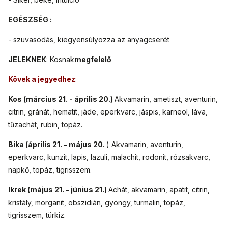
EGÉSZSÉG :
- szuvasodás, kiegyensúlyozza az anyagcserét
JELEKNEK
: Kosnak
megfelelő
Kövek a jegyedhez
:
Kos (március 21. - április 20.)
Akvamarin, ametiszt, aventurin,
citrin, gránát, hematit, jáde, eperkvarc, jáspis, karneol, láva,
tűzachát, rubin, topáz.
Bika (április 21. - május 20.
) Akvamarin, aventurin,
eperkvarc, kunzit, lapis, lazuli, malachit, rodonit, rózsakvarc,
napkő, topáz, tigrisszem.
Ikrek (május 21. - június 21.)
Achát, akvamarin, apatit, citrin,
kristály, morganit, obszidián, gyöngy, turmalin, topáz,
tigrisszem, türkiz.