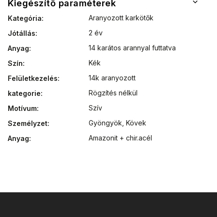
Kiegészítő paraméterek
Aranyozott karkötők
Kategória
:
2 év
Jótállás
:
14 karátos arannyal futtatva
Anyag
:
Kék
Szín
:
14k aranyozott
Felületkezelés
:
Rögzítés nélkül
kategorie
:
Szív
Motívum
:
Gyöngyök
,
Kövek
Személyzet
:
Amazonit + chir.acél
Anyag
: