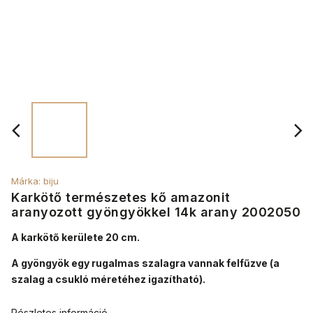
Márka:
biju
Karkötő természetes kő amazonit
aranyozott gyöngyökkel 14k arany 2002050
A karkötő kerülete 20 cm.
A gyöngyök egy rugalmas szalagra vannak felfűzve (a
szalag a csukló méretéhez igazítható).
Részletes információ