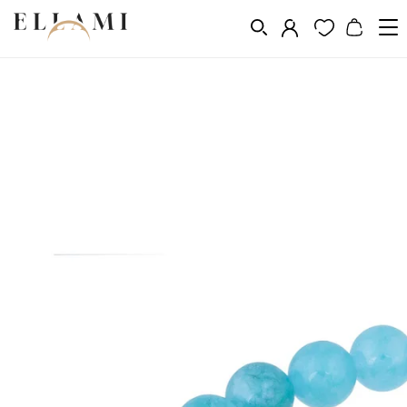
Vásárlás a következő szerint
Fém
Aranyozás 14k, 18k, 24k
/
/
/
Aranyozott karkötők