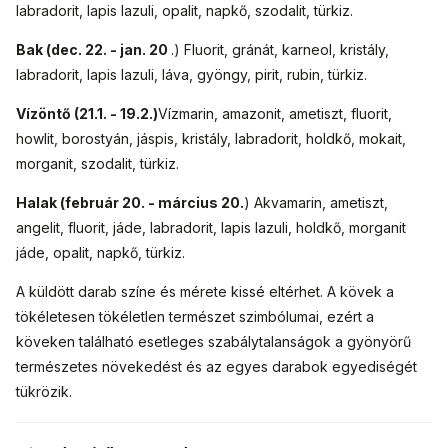
labradorit, lapis lazuli, opalit, napkő, szodalit, türkiz.
Bak (dec. 22. - jan. 20
.) Fluorit, gránát, karneol, kristály,
labradorit, lapis lazuli, láva, gyöngy, pirit, rubin, türkiz.
Vízöntő (21.1. - 19.2.)
Vízmarin, amazonit, ametiszt, fluorit,
howlit, borostyán, jáspis, kristály, labradorit, holdkő, mokait,
morganit, szodalit, türkiz.
Halak (február 20. - március 20.
) Akvamarin, ametiszt,
angelit, fluorit, jáde, labradorit, lapis lazuli, holdkő, morganit
jáde, opalit, napkő, türkiz.
A küldött darab színe és mérete kissé eltérhet. A kövek a
tökéletesen tökéletlen természet szimbólumai, ezért a
köveken található esetleges szabálytalanságok a gyönyörű
természetes növekedést és az egyes darabok egyediségét
tükrözik.