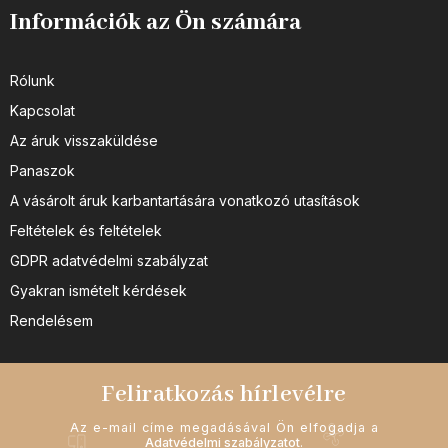
Információk az Ön számára
Rólunk
Kapcsolat
Az áruk visszaküldése
Panaszok
A vásárolt áruk karbantartására vonatkozó utasítások
Feltételek és feltételek
GDPR adatvédelmi szabályzat
Gyakran ismételt kérdések
Rendelésem
Feliratkozás hírlevélre
Az e-mail címe megadásával Ön elfogadja a
Adatvédelmi szabályzatot
.