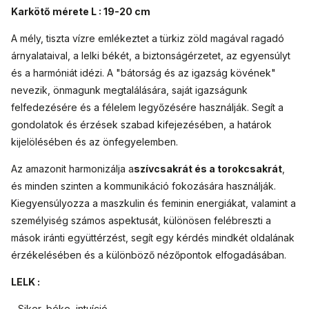
Karkötő mérete L : 19-20 cm
A mély, tiszta vízre emlékeztet a türkiz zöld magával ragadó
árnyalataival, a lelki békét, a biztonságérzetet, az egyensúlyt
és a harmóniát idézi. A "bátorság és az igazság kövének"
nevezik, önmagunk megtalálására, saját igazságunk
felfedezésére és a félelem legyőzésére használják. Segít a
gondolatok és érzések szabad kifejezésében, a határok
kijelölésében és az önfegyelemben.
Az amazonit harmonizálja a
szívcsakrát és a torokcsakrát
,
és minden szinten a kommunikáció fokozására használják.
Kiegyensúlyozza a maszkulin és feminin energiákat, valamint a
személyiség számos aspektusát, különösen felébreszti a
mások iránti együttérzést, segít egy kérdés mindkét oldalának
érzékelésében és a különböző nézőpontok elfogadásában.
LELK :
- Siker, béke, intuíció