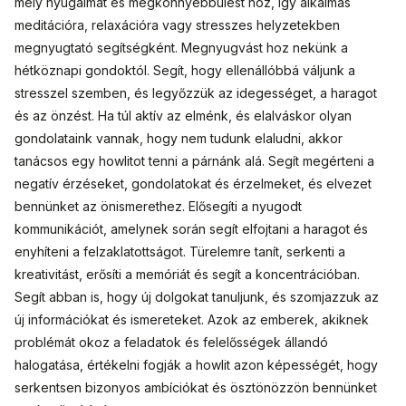
mély nyugalmat és megkönnyebbülést hoz, így alkalmas
meditációra, relaxációra vagy stresszes helyzetekben
megnyugtató segítségként. Megnyugvást hoz nekünk a
hétköznapi gondoktól. Segít, hogy ellenállóbbá váljunk a
stresszel szemben, és legyőzzük az idegességet, a haragot
és az önzést. Ha túl aktív az elménk, és elalváskor olyan
gondolataink vannak, hogy nem tudunk elaludni, akkor
tanácsos egy howlitot tenni a párnánk alá. Segít megérteni a
negatív érzéseket, gondolatokat és érzelmeket, és elvezet
bennünket az önismerethez. Elősegíti a nyugodt
kommunikációt, amelynek során segít elfojtani a haragot és
enyhíteni a felzaklatottságot. Türelemre tanít, serkenti a
kreativitást, erősíti a memóriát és segít a koncentrációban.
Segít abban is, hogy új dolgokat tanuljunk, és szomjazzuk az
új információkat és ismereteket. Azok az emberek, akiknek
problémát okoz a feladatok és felelősségek állandó
halogatása, értékelni fogják a howlit azon képességét, hogy
serkentsen bizonyos ambíciókat és ösztönözzön bennünket