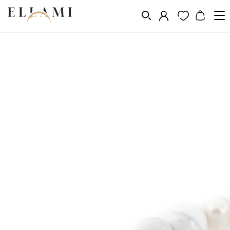
Ékszerek
Karkötők
Természetes kő karkötők
/
/