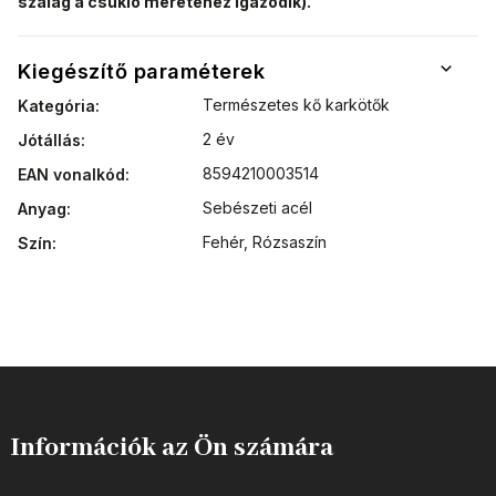
szalag a csukló méretéhez igazodik).
Kiegészítő paraméterek
Természetes kő karkötők
Kategória
:
2 év
Jótállás
:
8594210003514
EAN vonalkód
:
Sebészeti acél
Anyag
:
Fehér
,
Rózsaszín
Szín
:
Információk az Ön számára