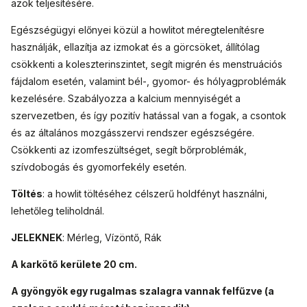
azok teljesítésére.
Egészségügyi előnyei közül a howlitot méregtelenítésre
használják, ellazítja az izmokat és a görcsöket, állítólag
csökkenti a koleszterinszintet, segít migrén és menstruációs
fájdalom esetén, valamint bél-, gyomor- és hólyagproblémák
kezelésére. Szabályozza a kalcium mennyiségét a
szervezetben, és így pozitív hatással van a fogak, a csontok
és az általános mozgásszervi rendszer egészségére.
Csökkenti az izomfeszültséget, segít bőrproblémák,
szívdobogás és gyomorfekély esetén.
Töltés
: a howlit töltéséhez célszerű holdfényt használni,
lehetőleg teliholdnál.
JELEKNEK
: Mérleg, Vízöntő, Rák
A karkötő kerülete 20 cm.
A gyöngyök egy rugalmas szalagra vannak felfűzve (a