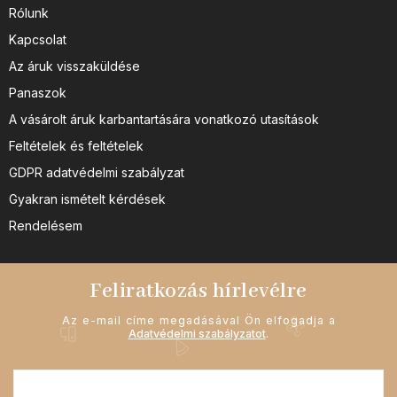
Rólunk
Kapcsolat
Az áruk visszaküldése
Panaszok
A vásárolt áruk karbantartására vonatkozó utasítások
Feltételek és feltételek
GDPR adatvédelmi szabályzat
Gyakran ismételt kérdések
Rendelésem
Feliratkozás hírlevélre
Az e-mail címe megadásával Ön elfogadja a
Adatvédelmi szabályzatot
.