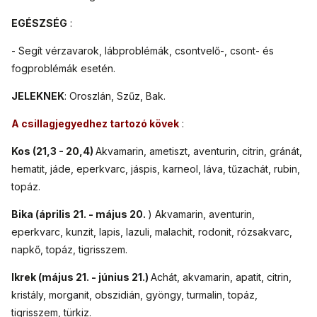
EGÉSZSÉG
:
- Segít vérzavarok, lábproblémák, csontvelő-, csont- és
fogproblémák esetén.
JELEKNEK
: Oroszlán, Szűz, Bak.
A csillagjegyedhez tartozó kövek
:
Kos (21,3 - 20,4)
Akvamarin, ametiszt, aventurin, citrin, gránát,
hematit, jáde, eperkvarc, jáspis, karneol, láva, tűzachát, rubin,
topáz.
Bika (április 21. - május 20.
) Akvamarin, aventurin,
eperkvarc, kunzit, lapis, lazuli, malachit, rodonit, rózsakvarc,
napkő, topáz, tigrisszem.
Ikrek (május 21. - június 21.)
Achát, akvamarin, apatit, citrin,
kristály, morganit, obszidián, gyöngy, turmalin, topáz,
tigrisszem, türkiz.