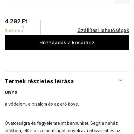
4 292 Ft
Szállítási lehetőségek
Raktáron
Hozzáadás a kosárhoz
Termék részletes leírása
ONYX
a védelem, a bizalom és az erő köve.
Óvatosságra és fegyelemre int bennünket. Segít a nehéz
időkben, elűzi a szomorúságot, növeli az önbizalmat és az