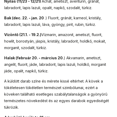
Nyilas (11/23 - 12/21)
Achát, ametiszt, aventurin, gránát,
labradorit, lapis lazuli, opalit, napkő, szodalit, türkiz.
Bak (dec. 22. - jan. 20
.) Fluorit, gránát, karneol, kristály,
labradorit, lapis lazuli, láva, gyöngy, pirit, rubin, türkiz.
Vízöntő (21.1. - 19.2.)
Vízmarin, amazonit, ametiszt, fluorit,
howlit, borostyán, jáspis, kristály, labradorit, holdkő, mokait,
morganit, szodalit, türkiz.
Halak (február 20. - március 20.
) Akvamarin, ametiszt,
angelit, fluorit, jáde, labradorit, lapis lazuli, holdkő, morganit
jáde, opalit, napkő, türkiz.
A küldött darab színe és mérete kissé eltérhet. A kövek a
tökéletesen tökéletlen természet szimbólumai, ezért a
köveken található esetleges szabálytalanságok a gyönyörű
természetes növekedést és az egyes darabok egyediségét
tükrözik.