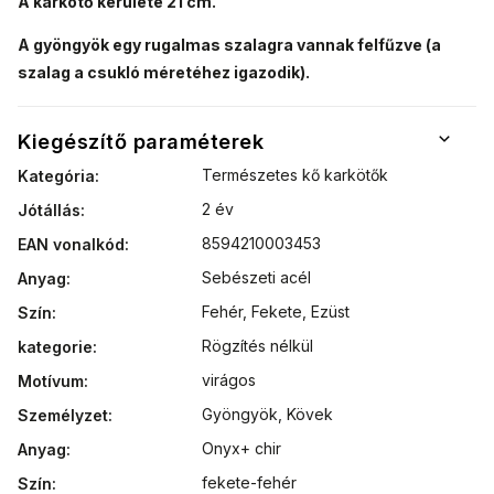
A karkötő kerülete 21 cm.
A gyöngyök egy rugalmas szalagra vannak felfűzve (a
szalag a csukló méretéhez igazodik).
Kiegészítő paraméterek
Természetes kő karkötők
Kategória
:
2 év
Jótállás
:
8594210003453
EAN vonalkód
:
Sebészeti acél
Anyag
:
Fehér
,
Fekete
,
Ezüst
Szín
:
Rögzítés nélkül
kategorie
:
virágos
Motívum
:
Gyöngyök
,
Kövek
Személyzet
:
Onyx+ chir
Anyag
:
fekete-fehér
Szín
: