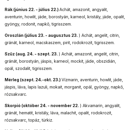
Rák (június 22. - július 22.)
Achát, amazonit, angyalit,
aventurin, howlit, jáde, borostyán, karneol, kristály, jáde, opalit,
gyöngy, rodonit, napkő, tigrisszem.
Oroszlán (július 23. - augusztus 23.
) Achát, angelit, citrin,
gránát, karneol, macskaszem, pirit, rodokrozit, tigrisszem.
Szűz (aug. 24. - szept. 23.
) Achát, amazonit, angelit, citrin,
gránát, borostyán, jáspis, karneol, mockit, jáde, obszidián,
opál, szodalit, tigrisszem.
Mérleg (szept. 24.-okt. 23.)
Vízmarin, aventurin, howlit, jáde,
jáspis, láva, lapis lazuli, mokait, morganit, opál, gyöngy, napkő,
rózsakvarc.
Skorpió (október 24. - november 22.
) Akvamarin, angyalit,
gránát, hematit, kristály, láva, malachit, opalit, rodokrozit,
rózsakvarc, topáz, türkiz.