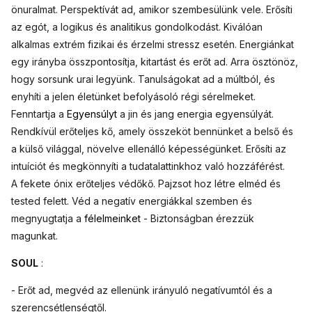
önuralmat. Perspektívát ad, amikor szembesülünk vele. Erősíti
az egót, a logikus és analitikus gondolkodást. Kiválóan
alkalmas extrém fizikai és érzelmi stressz esetén. Energiánkat
egy irányba összpontosítja, kitartást és erőt ad. Arra ösztönöz,
hogy sorsunk urai legyünk. Tanulságokat ad a múltból, és
enyhíti a jelen életünket befolyásoló régi sérelmeket.
Fenntartja a
Egyensúlyt
a jin és jang energia egyensúlyát.
Rendkívül erőteljes kő, amely összeköt bennünket a belső és
a külső világgal, növelve ellenálló képességünket. Erősíti az
intuíciót és megkönnyíti a tudatalattinkhoz való hozzáférést.
A fekete ónix erőteljes védőkő. Pajzsot hoz létre elméd és
tested felett. Véd a negatív energiákkal szemben és
megnyugtatja a
félelmeinket
- Biztonságban érezzük
magunkat.
SOUL
:
- Erőt ad, megvéd az ellenünk irányuló negatívumtól és a
szerencsétlenségtől.