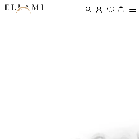
Ékszerek
Karkötők
Természetes kő karkötők
/
/