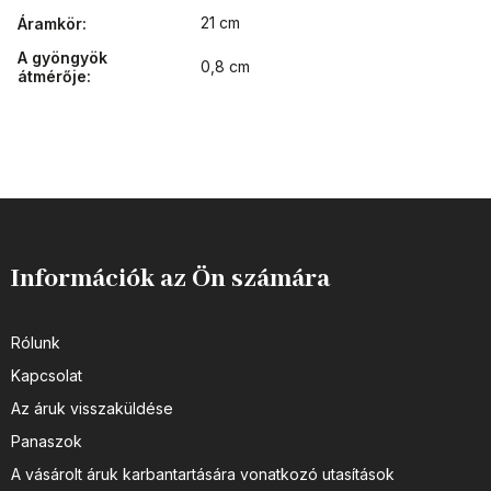
21 cm
Áramkör
:
A gyöngyök
0,8 cm
átmérője
:
Információk az Ön számára
Rólunk
Kapcsolat
Az áruk visszaküldése
Panaszok
A vásárolt áruk karbantartására vonatkozó utasítások