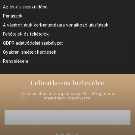
Az áruk visszaküldése
Panaszok
A vásárolt áruk karbantartására vonatkozó utasítások
Feltételek és feltételek
GDPR adatvédelmi szabályzat
Gyakran ismételt kérdések
Rendelésem
Feliratkozás hírlevélre
Az e-mail címe megadásával Ön elfogadja a
Adatvédelmi szabályzatot
.
Feliratkozás