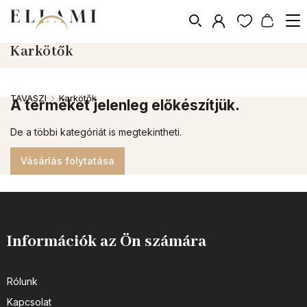
Karkötők
TAVASZI
Karkötők
/
A terméket jelenleg előkészítjük.
De a többi kategóriát is megtekintheti.
Vásárlás folytatása
Információk az Ön számára
Rólunk
Kapcsolat