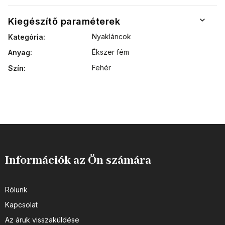
Kiegészítő paraméterek
Nyakláncok
Kategória
:
Ékszer fém
Anyag
:
Fehér
Szín
:
Információk az Ön számára
Rólunk
Kapcsolat
Az áruk visszaküldése