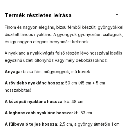
Termék részletes leírása
Finom és nagyon elegáns, bizsu fémből készült, gyöngyökkel
díszített láncos nyaklánc. A gyöngyök gyönyörűen csillognak,
és így nagyon elegáns benyomást keltenek.
A nyaklánc a nyakkivágás felső részén lévő hosszával ideális
egyszínű üzleti öltönyhöz vagy mély dekoltázsokhoz.
Anyaga:
bizsu fém, műgyöngyök, mű kövek
A rövidebb nyaklánc hossza:
50 cm (45 cm + 5 cm
hosszabbítás)
A középső nyaklánc hossza:
kb. 48 cm
A leghosszabb nyaklánc hossza:
kb. 53 cm
A fülbevaló teljes hossza:
2,5 cm, a gyöngy átmérője 1 cm