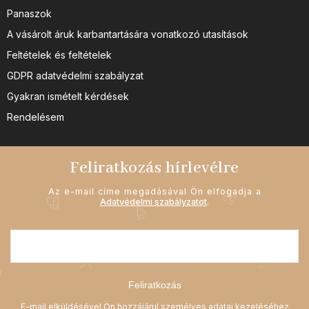
Panaszok
A vásárolt áruk karbantartására vonatkozó utasítások
Feltételek és feltételek
GDPR adatvédelmi szabályzat
Gyakran ismételt kérdések
Rendelésem
Feliratkozás hírlevélre
Az e-mail címe megadásával Ön elfogadja a
Adatvédelmi szabályzatot
.
Feliratkozás