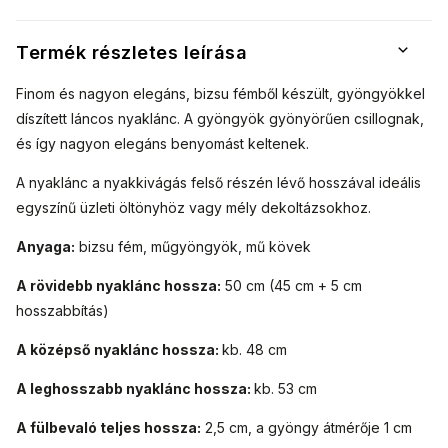
Termék részletes leírása
Finom és nagyon elegáns, bizsu fémből készült, gyöngyökkel
díszített láncos nyaklánc. A gyöngyök gyönyörűen csillognak,
és így nagyon elegáns benyomást keltenek.
A nyaklánc a nyakkivágás felső részén lévő hosszával ideális
egyszínű üzleti öltönyhöz vagy mély dekoltázsokhoz.
Anyaga:
bizsu fém, műgyöngyök, mű kövek
A rövidebb nyaklánc hossza:
50 cm (45 cm + 5 cm
hosszabbítás)
A középső nyaklánc hossza:
kb. 48 cm
A leghosszabb nyaklánc hossza:
kb. 53 cm
A fülbevaló teljes hossza:
2,5 cm, a gyöngy átmérője 1 cm