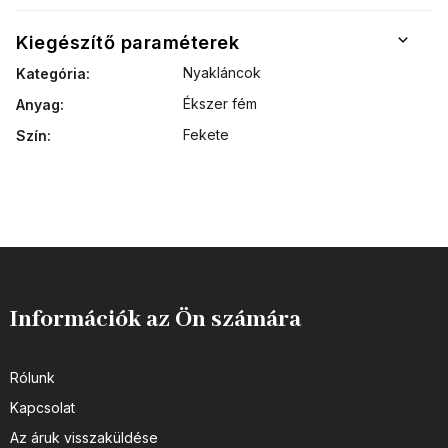
Kiegészítő paraméterek
Nyakláncok
Kategória
:
Ékszer fém
Anyag
:
Fekete
Szín
:
Információk az Ön számára
Rólunk
Kapcsolat
Az áruk visszaküldése