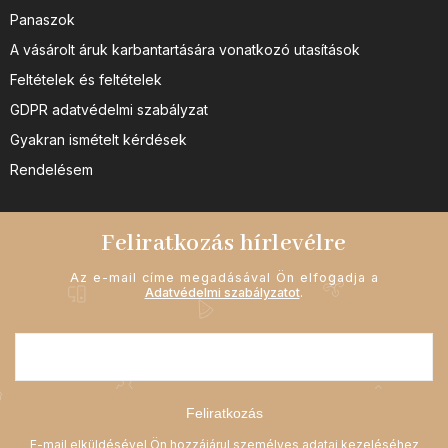
Panaszok
A vásárolt áruk karbantartására vonatkozó utasítások
Feltételek és feltételek
GDPR adatvédelmi szabályzat
Gyakran ismételt kérdések
Rendelésem
Feliratkozás hírlevélre
Az e-mail címe megadásával Ön elfogadja a
Adatvédelmi szabályzatot
.
Feliratkozás