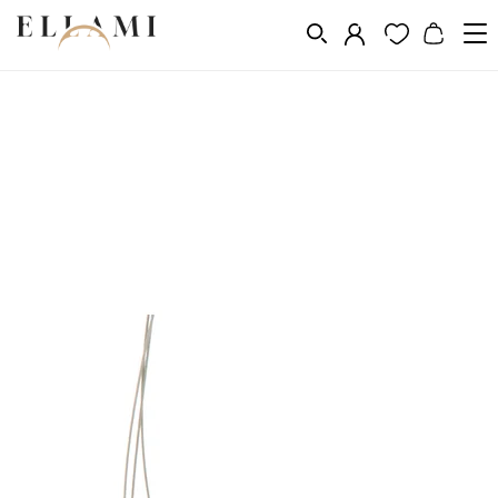
Ékszerek
Nyakláncok
/