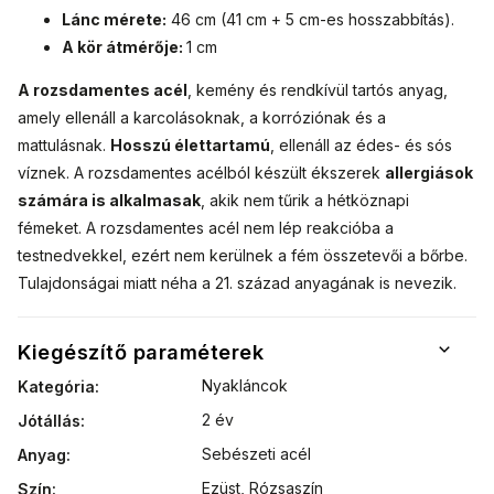
Lánc mérete:
46 cm (41 cm + 5 cm-es hosszabbítás).
A kör átmérője:
1 cm
A rozsdamentes acél
, kemény és rendkívül tartós anyag,
amely ellenáll a karcolásoknak, a korróziónak és a
mattulásnak.
Hosszú élettartamú
, ellenáll az édes- és sós
víznek. A rozsdamentes acélból készült ékszerek
allergiások
számára is alkalmasak
, akik nem tűrik a hétköznapi
fémeket. A rozsdamentes acél nem lép reakcióba a
testnedvekkel, ezért nem kerülnek a fém összetevői a bőrbe.
Tulajdonságai miatt néha a 21. század anyagának is nevezik.
Kiegészítő paraméterek
Nyakláncok
Kategória
:
2 év
Jótállás
:
Sebészeti acél
Anyag
:
Ezüst
,
Rózsaszín
Szín
: