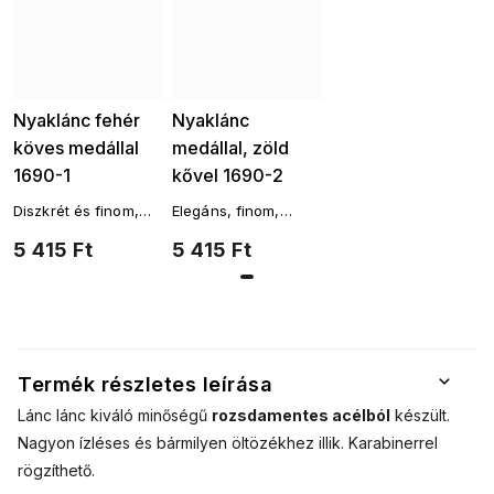
Nyaklánc fehér
Nyaklánc
köves medállal
medállal, zöld
1690-1
kővel 1690-2
Diszkrét és finom,
Elegáns, finom,
sebészeti acélból
sebészeti acélból
5 415 Ft
5 415 Ft
készült nyaklánc
készült nyaklánc
medállal, finom, kör
medállal, finom, kör
alakú, fehér köves
alakú zöld kővel,
díszítéssel.
3001690-2
Termék részletes leírása
Lánc
lánc kiváló minőségű
rozsdamentes acélból
készült.
Nagyon ízléses és bármilyen öltözékhez illik. Karabinerrel
rögzíthető.