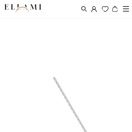
Ékszerek
Nyakláncok
/