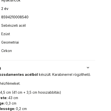
Nyakláncok
2 év
8594210008540
Sebészeti acél
Ezüst
Geometriai
Cirkon
a
ozsdamentes acélból
készült. Karabinerrel rögzíthető.
ehézfémeket.
4,5 cm (41 cm + 3,5 cm hosszabbítás)
rete:
43 cm
ge:
0,3 cm
élessége:
0,2 cm