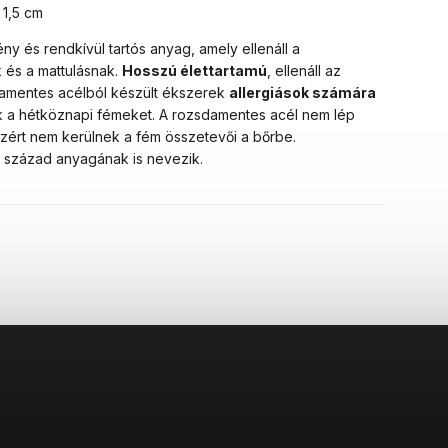
:
1,5 cm
ny és rendkívül tartós anyag, amely ellenáll a
 és a mattulásnak.
Hosszú élettartamú
, ellenáll az
damentes acélból készült ékszerek
allergiások számára
rik a hétköznapi fémeket. A rozsdamentes acél nem lép
zért nem kerülnek a fém összetevői a bőrbe.
1. század anyagának is nevezik.