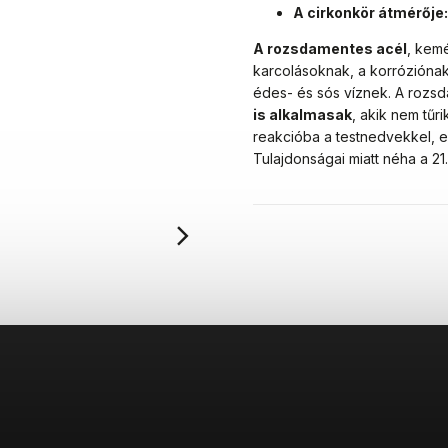
A cirkonkör átmérője
A rozsdamentes acél
, kemé
karcolásoknak, a korróziónak
édes- és sós víznek. A rozs
is alkalmasak
, akik nem tű
reakcióba a testnedvekkel, e
Tulajdonságai miatt néha a 2