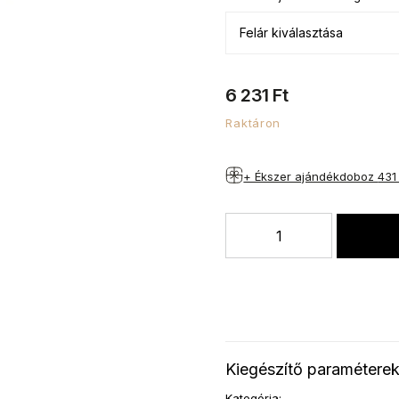
6 231 Ft
Raktáron
+ Ékszer ajándékdoboz
431
Kiegészítő paramétere
Kategória
: