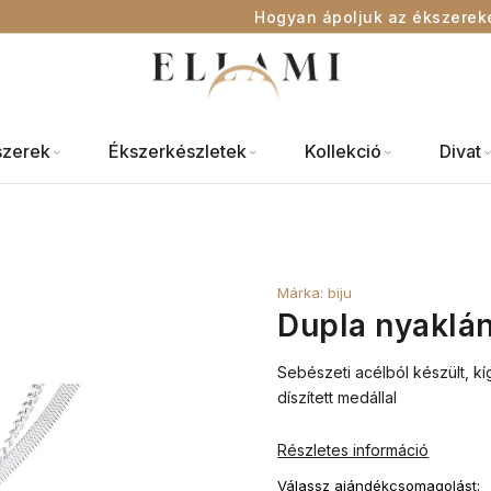
Hogyan ápoljuk az ékszerek
szerek
Ékszerkészletek
Kollekció
Divat
Márka:
biju
Dupla nyaklán
Sebészeti acélból készült, kí
díszített medállal
Részletes információ
Válassz ajándékcsomagolást: