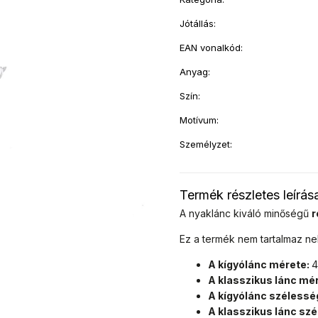
Jótállás
:
EAN vonalkód
:
Anyag
:
Szín
:
Motívum
:
Személyzet
:
Termék részletes leírás
A nyaklánc kiváló minőségű
r
Ez a termék nem tartalmaz n
A kígyólánc mérete:
4
A klasszikus lánc mé
A kígyólánc szélessé
A klasszikus lánc sz