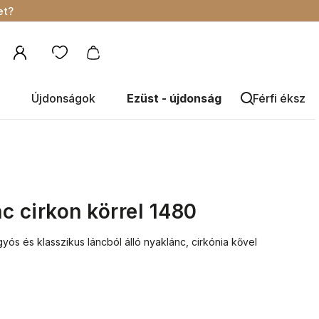
et?
Újdonságok
Ezüst - újdonság
Férfi éksze
c cirkon körrel 1480
gyós és klasszikus láncból álló nyaklánc, cirkónia kővel