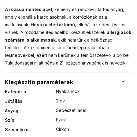
A rozsdamentes acél
, kemény és rendkívül tartós anyag,
amely ellenáll a karcolásoknak, a korróziónak és a
mattulásnak.
Hosszú élettartamú
, ellenáll az édes- és sós
víznek. A rozsdamentes acélból készült ékszerek
allergiások
számára is alkalmasak
, akik nem tűrik a hétköznapi
fémeket. A rozsdamentes acél nem lép reakcióba a
testnedvekkel, ezért nem kerülnek a fém összetevői a bőrbe.
Tulajdonságai miatt néha a 21. század anyagának is nevezik.
Kiegészítő paraméterek
Nyakláncok
Kategória
:
2 év
Jótállás
:
Sebészeti acél
Anyag
:
Ezüst
Szín
:
Cirkon
Személyzet
: