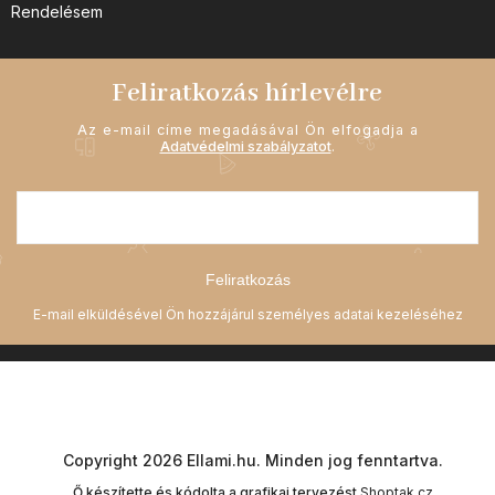
Rendelésem
Feliratkozás hírlevélre
Az e-mail címe megadásával Ön elfogadja a
Adatvédelmi szabályzatot
.
Feliratkozás
Copyright 2026
Ellami.hu
. Minden jog fenntartva.
Ő készítette és kódolta a grafikai tervezést
Shoptak.cz