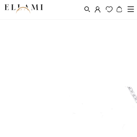
Ékszerek
Nyakláncok
/