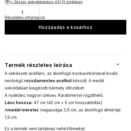
+ Ékszer ajándékdoboz
431 Ft értékben
Részletes információ
Hozzáadás a kosárhoz
Termék részletes leírása
A sebészeti acéllánc, az álomfogó kockacirkóniával kiváló
minőségű
rozsdamentes acélból
készült. A medál
sokoldalúan kiegészíti bármely öltözéket.
A nyaklánc nagyon ízléses. Karabinerrel rögzíthető.
Lánc hossza:
47 cm (42 cm + 5 cm hosszabbítás).
A
medál méretei:
magassága 3,6 cm, az álomfogó átmérője
1,9 cm.
Ez a termék nem tartalmaz nehézfémeket.