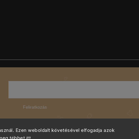
Feliratkozás
használ. Ezen weboldalt követésével elfogadja azok
 meg többet
itt