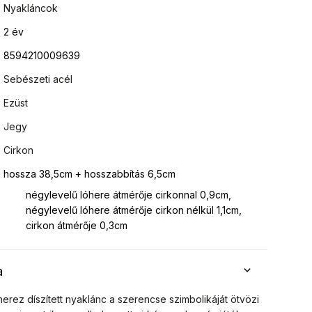
Nyakláncok
2 év
8594210009639
Sebészeti acél
Ezüst
Jegy
Cirkon
hossza 38,5cm + hosszabbítás 6,5cm
négylevelű lóhere átmérője cirkonnal 0,9cm,
négylevelű lóhere átmérője cirkon nélkül 1,1cm,
cirkon átmérője 0,3cm
a
herez díszített nyaklánc a szerencse szimbolikáját ötvözi