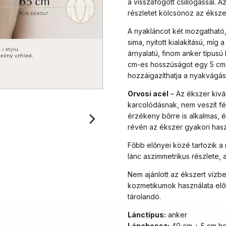
a visszafogott csillogással. 
részletet kölcsönöz az éksze
A nyakláncot két mozgatható,
sima, nyitott kialakítású, míg
árnyalatú, finom anker típus
cm-es hosszúságot egy 5 cm
hozzáigazíthatja a nyakvágá
Orvosi acél
– Az ékszer kivál
karcolódásnak, nem veszít fé
érzékeny bőrre is alkalmas, 
révén az ékszer gyakori hasz
Főbb előnyei közé tartozik a 
lánc aszimmetrikus részlete, 
Nem ajánlott az ékszert vízbe
kozmetikumok használata előtt
tárolandó.
Lánctípus:
anker
Lánchossz:
40 cm + 5 cm ho