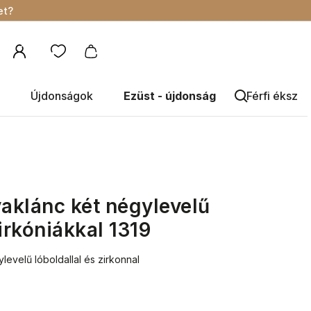
et?
Újdonságok
Ezüst - újdonság
Férfi éksze
aklánc két négylevelű
irkóniákkal 1319
levelű lóboldallal és zirkonnal