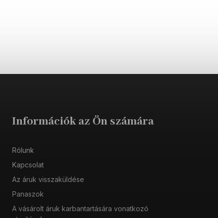
Információk az Ön számára
Rólunk
Kapcsolat
Az áruk visszaküldése
Panaszok
A vásárolt áruk karbantartására vonatkozó