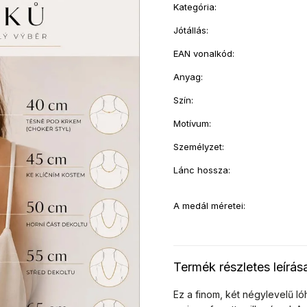
Kategória
:
Jótállás
:
EAN vonalkód
:
Anyag
:
Szín
:
Motívum
:
Személyzet
:
Lánc hossza
:
A medál méretei
:
Termék részletes leírás
Ez a finom, két négylevelű ló