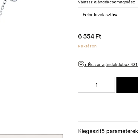
Válassz ajándékcsomagolást:
6 554 Ft
Raktáron
+ Ékszer ajándékdoboz
431
Kiegészítő paramétere