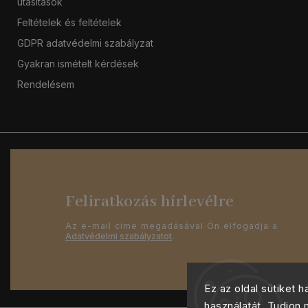
utasítások
Feltételek és feltételek
GDPR adatvédelmi szabályzat
Gyakran ismételt kérdések
Rendelésem
Feliratkozás hírlevélre
Az e-mail címe megadásával Ön elfogadja a
Adatvédelmi szabályzatot
.
Ez az oldal sütiket 
használatát. Tudjon