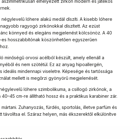
Az aszimmetrikusan elhelyezett zirkón modern és játékos
rnek.
 négylevelű lóhere alakú medál díszíti. A kisebb lóhere
 a nagyobb ragyogó zirkónokkal díszített. Az ezüst
ú lánc könnyed és elegáns megjelenést kölcsönöz. A 40
-es hosszabbítónak köszönhetően egyszerűen
shoz.
ó minőségű orvosi acélból készült, amely ellenáll a
nyéből és nem szötétül. Ez az anyag hipoallergén,
és ideális mindennapi viseletre. Képesége és tartóssága
nálat mellett is megőrzi gyönyörű megjelenését.
négylevelű lóhere szimbolikuma, a csillogó zirkónok, a
a 40–45 cm-re állítható hossz és a praktikus karabiner zár.
 mártani. Zuhanyozás, fürdés, sportolás, illetve parfüm és
 távolítsa el. Száraz helyen, más ékszerektől elkülönítve
sszabbítás