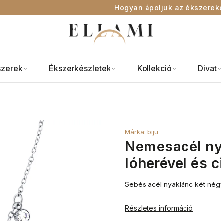
Hogyan ápoljuk az ékszerek
szerek
Ékszerkészletek
Kollekció
Divat
Márka:
biju
Nemesacél ny
lóherével és c
Sebés acél nyaklánc két négy
Részletes információ