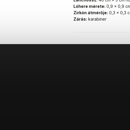
Lóhere mérete:
0,9 × 0,9 cm 
Zirkón átmérője:
0,3 × 0,3 
Zárás:
karabiner