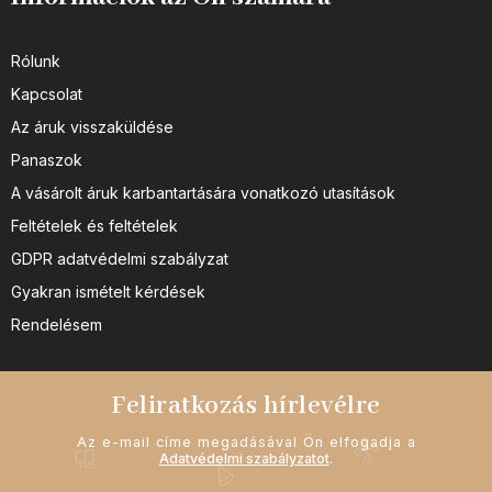
Rólunk
Kapcsolat
Az áruk visszaküldése
Panaszok
A vásárolt áruk karbantartására vonatkozó utasítások
Feltételek és feltételek
GDPR adatvédelmi szabályzat
Gyakran ismételt kérdések
Rendelésem
Feliratkozás hírlevélre
Az e-mail címe megadásával Ön elfogadja a
Adatvédelmi szabályzatot
.