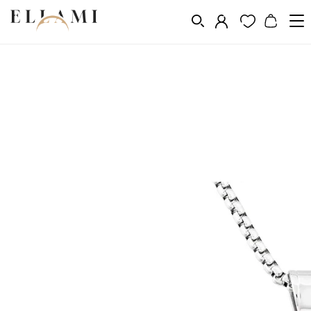
Ékszerek
Nyakláncok
/