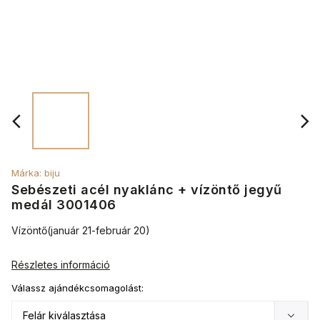
Márka:
biju
Sebészeti acél nyaklánc + vízöntő jegyű
medál 3001406
Vízöntő
(január 21-február 20)
Részletes információ
Válassz ajándékcsomagolást: