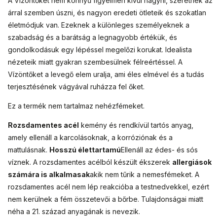
A Vízöntőket nem könnyű figyelmen kívül hagyni, szeretnek az
árral szemben úszni, és nagyon eredeti ötleteik és szokatlan
életmódjuk van. Ezeknek a különleges személyeknek a
szabadság és a barátság a legnagyobb értékük, és
gondolkodásuk egy lépéssel megelőzi korukat. Idealista
nézeteik miatt gyakran szembesülnek félreértéssel. A
Vízöntőket a levegő elem uralja, ami éles elmével és a tudás
terjesztésének vágyával ruházza fel őket.
Ez a termék nem tartalmaz nehézfémeket.
Rozsdamentes acél
kemény és rendkívül tartós anyag,
amely ellenáll a karcolásoknak, a korróziónak és a
mattulásnak.
Hosszú élettartamú
Ellenáll az édes- és sós
víznek. A rozsdamentes acélból készült ékszerek
allergiások
számára is alkalmasak
akik nem tűrik a nemesfémeket. A
rozsdamentes acél nem lép reakcióba a testnedvekkel, ezért
nem kerülnek a fém összetevői a bőrbe. Tulajdonságai miatt
néha a 21. század anyagának is nevezik.