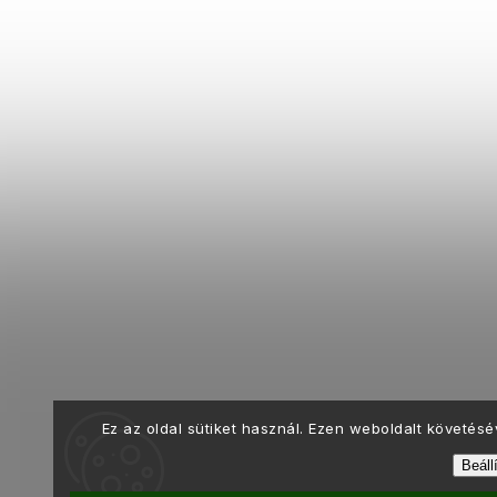
Ez az oldal sütiket használ. Ezen weboldalt követés
Beáll