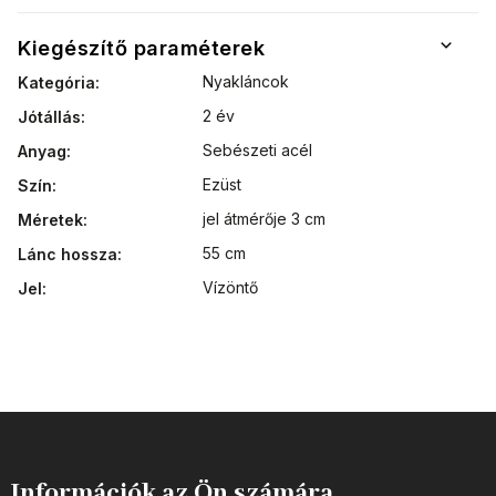
Kiegészítő paraméterek
Nyakláncok
Kategória
:
2 év
Jótállás
:
Sebészeti acél
Anyag
:
Ezüst
Szín
:
jel átmérője 3 cm
Méretek
:
55 cm
Lánc hossza
:
Vízöntő
Jel
:
Információk az Ön számára