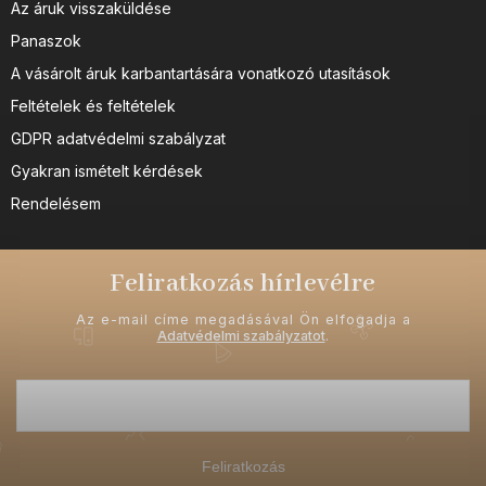
Az áruk visszaküldése
Panaszok
A vásárolt áruk karbantartására vonatkozó utasítások
Feltételek és feltételek
GDPR adatvédelmi szabályzat
Gyakran ismételt kérdések
Rendelésem
Feliratkozás hírlevélre
Az e-mail címe megadásával Ön elfogadja a
Adatvédelmi szabályzatot
.
Feliratkozás