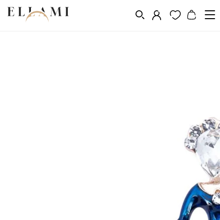
Divat
Bross
/