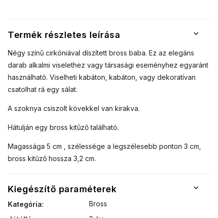
Termék részletes leírása
Négy színű cirkóniával díszített bross baba. Ez az elegáns
darab alkalmi viselethez vagy társasági eseményhez egyaránt
használható. Viselheti kabáton, kabáton, vagy dekoratívan
csatolhat rá egy sálat.
A szoknya csiszolt kövekkel van kirakva.
Hátulján egy bross kitűző található.
Magassága 5 cm , szélessége a legszélesebb ponton 3 cm,
bross kitűző hossza 3,2 cm.
Kiegészítő paraméterek
Bross
Kategória
: