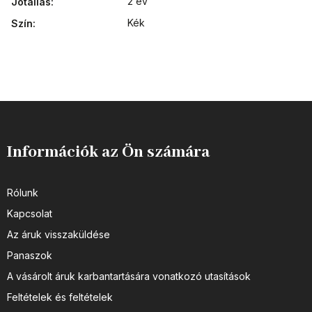
2 év
Jótállás
:
Kék
Szín
:
Információk az Ön számára
Rólunk
Kapcsolat
Az áruk visszaküldése
Panaszok
A vásárolt áruk karbantartására vonatkozó utasítások
Feltételek és feltételek