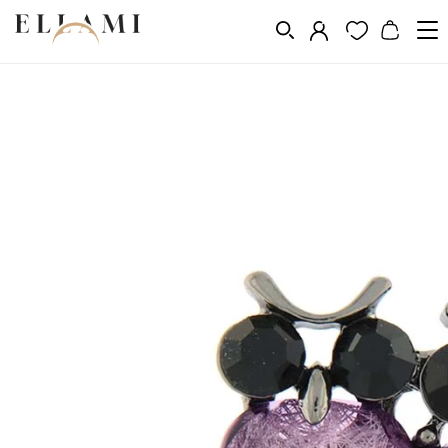
Divat
Bross
/