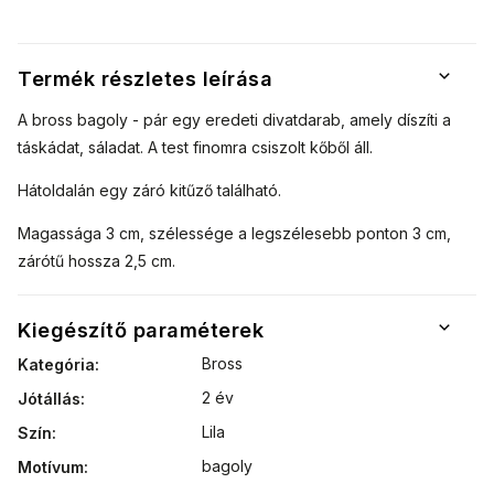
Termék részletes leírása
A bross bagoly - pár egy eredeti divatdarab, amely díszíti a
táskádat, sáladat. A test finomra csiszolt kőből áll.
Hátoldalán egy záró kitűző található.
Magassága 3 cm, szélessége a legszélesebb ponton 3 cm,
zárótű hossza 2,5 cm.
Kiegészítő paraméterek
Bross
Kategória
:
2 év
Jótállás
:
Lila
Szín
:
bagoly
Motívum
: