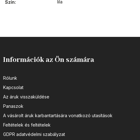
lila
Szín
:
Információk az Ön számára
Rólunk
Kapcsolat
Az áruk visszaküldése
Panaszok
A vásárolt áruk karbantartására vonatkozó utasítások
Feltételek és feltételek
GDPR adatvédelmi szabályzat