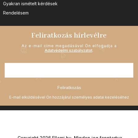
Gyakran ismételt kérdések
Rendelésem
Feliratkozás hírlevélre
Az e-mail címe megadásával Ön elfogadja a
Adatvédelmi szabályzatot
.
Feliratkozás
Copyright 2026
Ellami.hu
. Minden jog fenntartva.