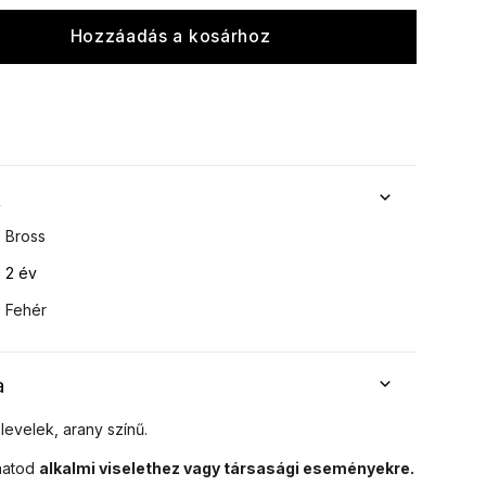
Hozzáadás a kosárhoz
k
Bross
2 év
Fehér
a
levelek, arany színű.
hatod
alkalmi viselethez vagy társasági eseményekre.