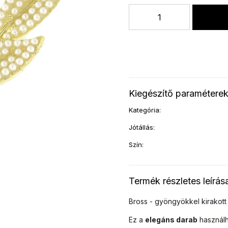
Kiegészítő paramétere
Kategória
:
Jótállás
:
Szín
:
Termék részletes leírás
Bross - gyöngyökkel kirakott 
Ez a
elegáns darab
használ