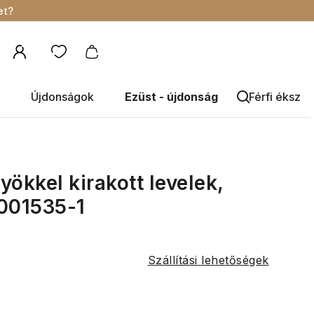
et?
Újdonságok
Ezüst - újdonság
Férfi éksze
ökkel kirakott levelek,
9001535-1
Szállítási lehetőségek