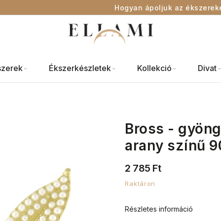
Hogyan ápoljuk az ékszerek
szerek
Ékszerkészletek
Kollekció
Divat
Bross - gyöngy
arany színű 
2 785 Ft
Raktáron
Részletes információ