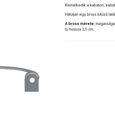
Kiemelkedik a kabáton, kabát
Hátulján egy bross kitűző talá
A bross mérete:
magassága 
tű hossza 3,5 cm.