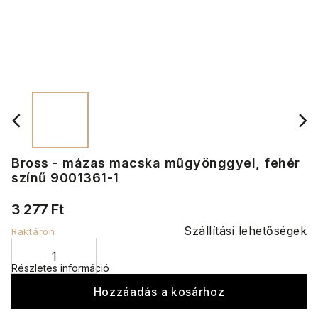
Bross - mázas macska műgyönggyel, fehér
színű 9001361-1
3 277 Ft
Szállítási lehetőségek
Raktáron
Részletes információ
Hozzáadás a kosárhoz