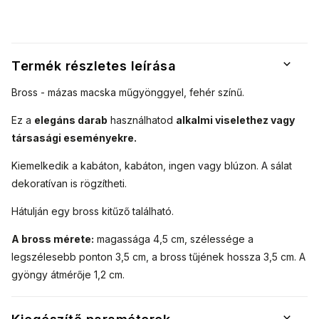
Termék részletes leírása
Bross - mázas macska műgyönggyel, fehér színű.
Ez a
elegáns darab
használhatod
alkalmi viselethez vagy
társasági eseményekre.
Kiemelkedik a kabáton, kabáton, ingen vagy blúzon.
A sálat
dekoratívan is rögzítheti.
Hátulján egy bross kitűző található.
A bross mérete:
magassága 4,5 cm, szélessége a
legszélesebb ponton 3,5 cm, a bross tűjének hossza 3,5 cm. A
gyöngy átmérője 1,2 cm.