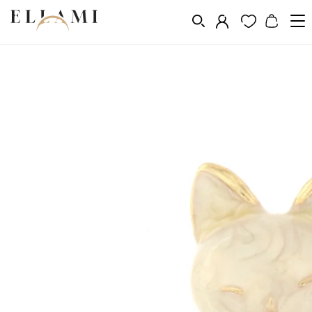
Divat
Bross
/