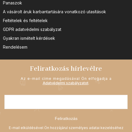
Panaszok
A vásárolt áruk karbantartására vonatkozó utasítások
Feltételek és feltételek
GDPR adatvédelmi szabályzat
Gyakran ismételt kérdések
Rendelésem
Feliratkozás hírlevélre
Az e-mail címe megadásával Ön elfogadja a
Adatvédelmi szabályzatot
.
Feliratkozás