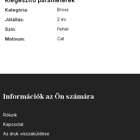
Kiegészítő paraméterek
Bross
Kategória
:
2 év
Jótállás
:
Fehér
Szín
:
Cat
Motívum
:
Információk az Ön számára
Rólunk
Kapcsolat
Az áruk visszaküldése