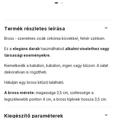
színű 9001492
színben
9001492-1
9001492-3
Termék részletes leírása
Bross - szerelmes cicák cirkónia kövekkel, fehér színben.
Ez a
elegáns darab
használhatod
alkalmi viselethez vagy
társasági eseményekre.
Kiemelkedik a kabáton, kabáton, ingen vagy blúzon.
A sálat
dekoratívan is rögzítheti.
Hátulján egy bross kitűző található.
A bross mérete:
magassága 3,5 cm, szélessége a
legszélesebb ponton 4 cm, a bross tűjének hossza 3,5 cm.
Kiegészítő paraméterek