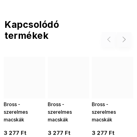
Kapcsolódó
termékek
Previous
Next
Bross -
Bross -
Bross -
szerelmes
szerelmes
szerelmes
macskák
macskák
macskák
cirkónium
cirkónium
cirkóniummal,
3 277 Ft
3 277 Ft
3 277 Ft
kövekkel, piros
kövekkel, fekete
kék színű