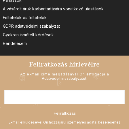
Panaszok
A vásárolt áruk karbantartására vonatkozó utasítások
Feltételek és feltételek
GDPR adatvédelmi szabályzat
Gyakran ismételt kérdések
Rendelésem
Feliratkozás hírlevélre
Az e-mail címe megadásával Ön elfogadja a
Adatvédelmi szabályzatot
.
Feliratkozás