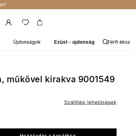
et?
Újdonságok
Ezüst - újdonság
Férfi éksze
ca, műkővel kirakva 9001549
Szállítási lehetőségek
Hozzáadás a kosárhoz