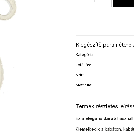
Kiegészítő paramétere
Kategória
:
Jótállás
:
Szín
:
Motívum
:
Termék részletes leírás
Ez a
elegáns darab
használ
Kiemelkedik a kabáton, kabát