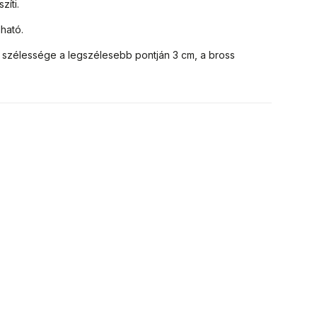
zíti.
lható.
 szélessége a legszélesebb pontján 3 cm, a bross