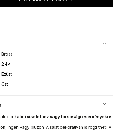
k
Bross
2 év
Ezüst
Cat
a
hatod
alkalmi viselethez vagy társasági eseményekre.
on, ingen vagy blúzon.
A sálat dekoratívan is rögzítheti.
A