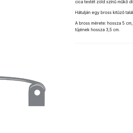
cica testét zöld színű műkő dís
Hátulján egy bross kitűző talá
A bross mérete: hossza 5 cm,
tűjének hossza 3,5 cm.