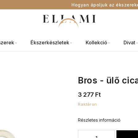
Hogyan ápoljuk az ékszerek
szerek
Ékszerkészletek
Kollekció
Divat
Bros - ülő ci
3 277 Ft
Raktáron
Részletes információ