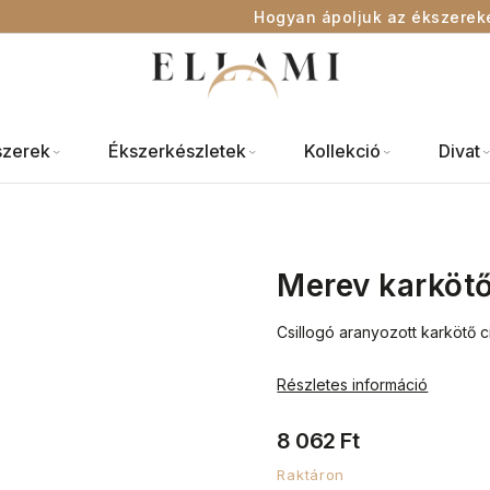
Hogyan ápoljuk az ékszerek
szerek
Ékszerkészletek
Kollekció
Divat
Merev karkötő
Csillogó aranyozott karkötő c
Részletes információ
8 062 Ft
Raktáron