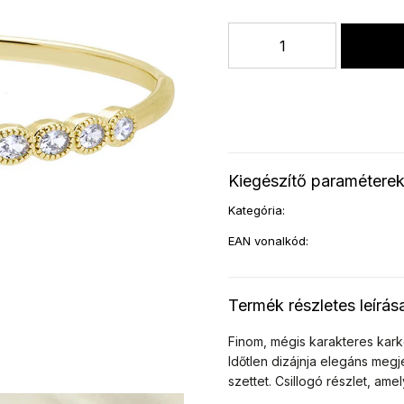
Kiegészítő paramétere
Kategória
:
EAN vonalkód
:
Termék részletes leírás
Finom, mégis karakteres karkö
Időtlen dizájnja elegáns meg
szettet. Csillogó részlet, ame