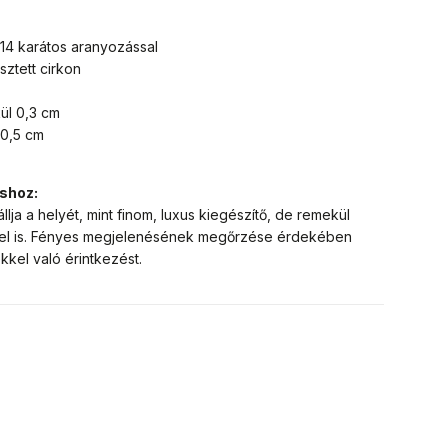
14 karátos aranyozással
sztett cirkon
ül 0,3 cm
 0,5 cm
áshoz:
ja a helyét, mint finom, luxus kiegészítő, de remekül
el is. Fényes megjelenésének megőrzése érdekében
kkel való érintkezést.