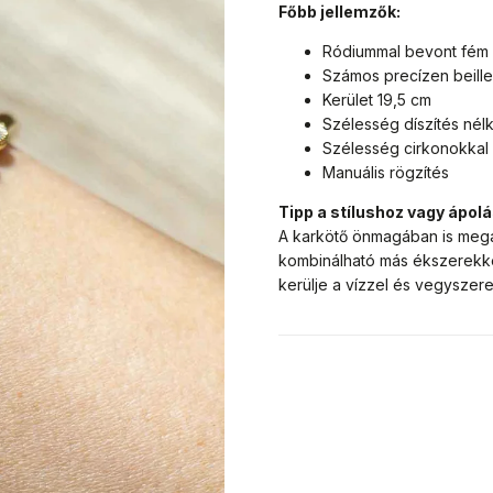
Főbb jellemzők:
Ródiummal bevont fém 
Számos precízen beille
Kerület 19,5 cm
Szélesség díszítés nélk
Szélesség cirkonokkal
Manuális rögzítés
Tipp a stílushoz vagy ápol
A karkötő önmagában is megáll
kombinálható más ékszerekk
kerülje a vízzel és vegyszere