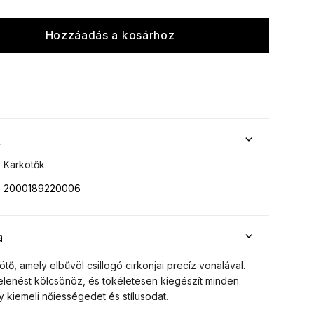
Hozzáadás a kosárhoz
k
Karkötők
2000189220006
a
tő, amely elbűvöl csillogó cirkonjai precíz vonalával.
jelenést kölcsönöz, és tökéletesen kiegészít minden
ly kiemeli nőiességedet és stílusodat.