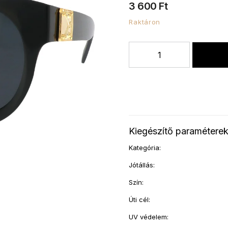
3 600 Ft
Raktáron
Kiegészítő paramétere
Kategória
:
Jótállás
:
Szín
:
Úti cél
:
UV védelem
: