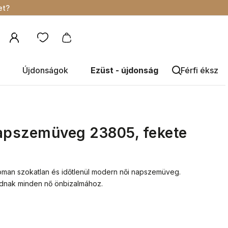
et?
Újdonságok
Ezüst - újdonság
Férfi éksze
napszemüveg 23805, fekete
noman szokatlan és időtlenül modern női napszemüveg.
áadnak minden nő önbizalmához.