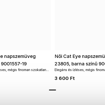
ye napszemüveg
Női Cat Eye napszem
a 9001557-19
23805, barna színű 9
éses, mégis finoman szokatlan
Elegáns és ízléses, mégis finom
modern női napszemüveg.
és időtlenül modern női napsze
3 600 Ft
ílust és hozzáadnak minden nő
Aláhúzzák a stílust és hozzáad
önbizalmához.