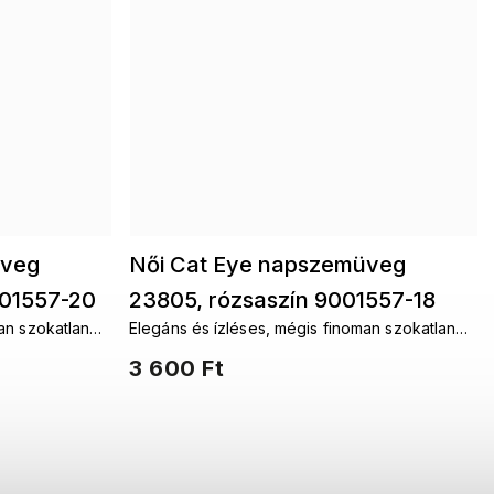
üveg
Női Cat Eye napszemüveg
001557-20
23805, rózsaszín 9001557-18
an szokatlan
Elegáns és ízléses, mégis finoman szokatlan
müveg.
és időtlenül modern női napszemüveg.
3 600 Ft
nak minden nő
Aláhúzzák a stílust és hozzáadnak minden nő
önbizalmához.