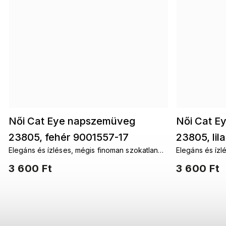
Női Cat Eye napszemüveg
Női Cat E
23805, fehér 9001557-17
23805, lil
Elegáns és ízléses, mégis finoman szokatlan
Elegáns és ízl
és időtlenül modern női napszemüveg.
és időtlenül 
3 600 Ft
3 600 Ft
Aláhúzzák a stílust és hozzáadnak minden nő
Aláhúzzák a st
önbizalmához.
önbizalmához.