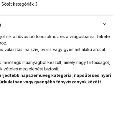
Sötét kategóriák 3
a
jól illik a hűvös bőrtónusokhoz és a világosbarna, fekete
hoz.
is választás, ha szív, ovális vagy gyémánt alakú arccal
ó minőségű műanyagból készült, amely nagy tartósságot,
kivételes megjelenést biztosít.
elterjedtebb napszemüveg kategória, napsütéses nyári
ürkületben vagy gyengébb fényviszonyok között