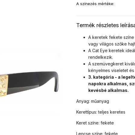
A színezés mértéke
:
Termék részletes leírás
A keretek fekete színe 
vagy világos szőke haj
A Cat Eye keretek ideál
rendelkezik.
A szemüvegkeret kivál
kényelmes viseletet és 
3. kategória - a leg
napokra alkalmas, sz
kevésbé alkalmas.
Anyag: műanyag
Kerettípus: teljes keretes
Keret színe: fekete
Lencse színe: fekete