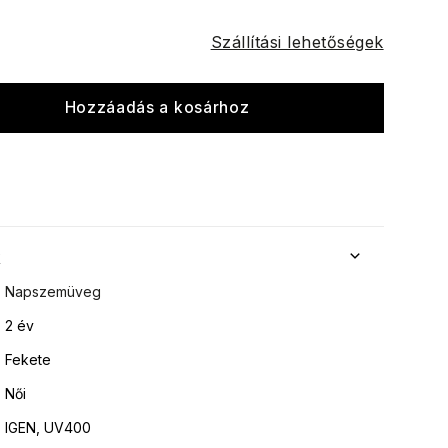
Szállítási lehetőségek
Hozzáadás a kosárhoz
k
Napszemüveg
2 év
Fekete
Női
IGEN, UV400