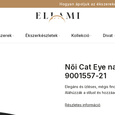
Hogyan ápoljuk az ékszerek
szerek
Ékszerkészletek
Kollekció
Divat
Női Cat Eye 
9001557-21
Elegáns és ízléses, mégis fi
Aláhúzzák a stílust és hozz
Részletes információ