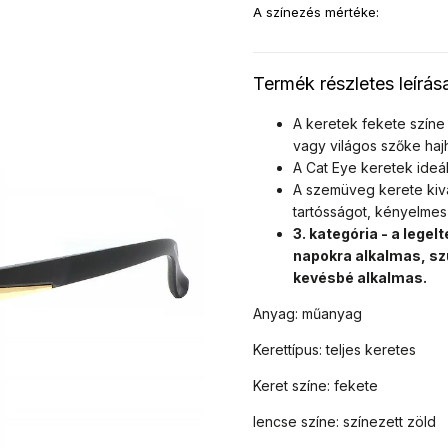
A színezés mértéke
:
Termék részletes leírás
A keretek fekete színe 
vagy világos szőke haj
A Cat Eye keretek ideál
A szemüveg kerete kiv
tartósságot, kényelmes 
3. kategória - a leg
napokra alkalmas, sz
kevésbé alkalmas.
Anyag: műanyag
Kerettípus: teljes keretes
Keret színe: fekete
lencse színe: színezett zöld