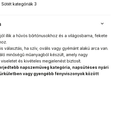
Sötét kategóriák 3
a
jól illik a hűvös bőrtónusokhoz és a világosbarna, fekete
hoz.
is választás, ha szív, ovális vagy gyémánt alakú arca van.
áló minőségű műanyagból készült, amely nagy
viseletet és kivételes megjelenést biztosít.
elterjedtebb napszemüveg kategória, napsütéses nyári
ürkületben vagy gyengébb fényviszonyok között