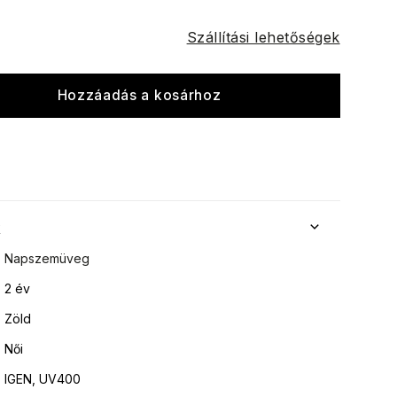
Szállítási lehetőségek
Hozzáadás a kosárhoz
k
Napszemüveg
2 év
Zöld
Női
IGEN, UV400