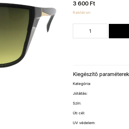
3 600 Ft
Raktáron
Kiegészítő paramétere
Kategória
:
Jótállás
:
Szín
:
Úti cél
:
UV védelem
: