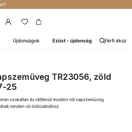
et?
Újdonságok
Ezüst - újdonság
Férfi éksze
napszemüveg TR23056, zöld
7-25
noman szokatlan és időtlenül modern női napszemüveg.
áadnak minden nő önbizalmához.