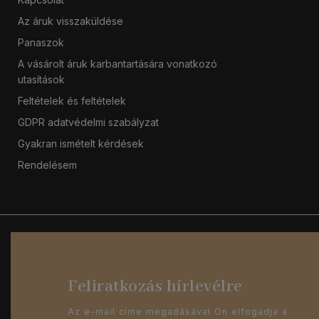
Az áruk visszaküldése
Panaszok
A vásárolt áruk karbantartására vonatkozó
utasítások
Feltételek és feltételek
GDPR adatvédelmi szabályzat
Gyakran ismételt kérdések
Rendelésem
Feliratkozás hírlevélre
Az e-mail címe megadásával Ön elfogadja a