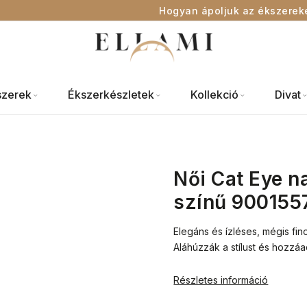
Hogyan ápoljuk az ékszerek
szerek
Ékszerkészletek
Kollekció
Divat
Női Cat Eye 
színű 900155
Elegáns és ízléses, mégis fi
Aláhúzzák a stílust és hozz
Részletes információ