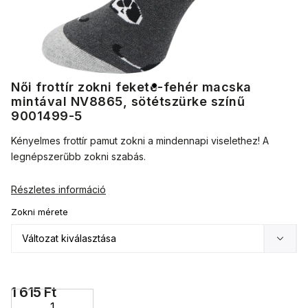
Női frottír zokni fekete-fehér macska
mintával NV8865, sötétszürke színű
9001499-5
Kényelmes frottír pamut zokni a mindennapi viselethez! A
legnépszerűbb zokni szabás.
Részletes információ
Zokni mérete
1 615 Ft