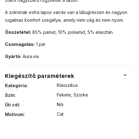
zokni nagyszerű rögzítését a lábon.
A zokninak extra lapos varrás van a lábujjrészen és nagyon
rugalmas komfort szegélye, amely nem vág és nem nyom.
Összetétel:
85% pamut, 10% poliamid, 5% elasztán.
Csomagolás:
1 pár
Gyártó:
Aura.via
Kiegészítő paraméterek
Klasszikus
Kategória
:
Fekete, Szürke
Szín
:
Női
Úti cél
:
Cat
Motívum
: