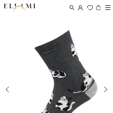
Divat
Zoknik
Klasszikus
/
/