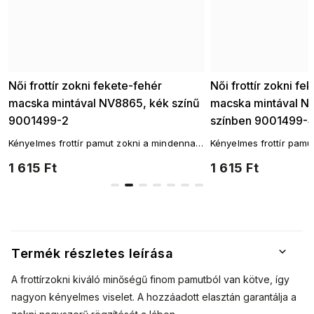
Női frottír zokni fekete-fehér
Női frottír zokni fe
macska mintával NV8865, kék színű
macska mintával N
9001499-2
színben 9001499-
i
Kényelmes frottír pamut zokni a mindennapi
Kényelmes frottír pamu
viselethez! A legnépszerűbb zokni szabás.
viselethez! A legnépsz
1 615 Ft
1 615 Ft
Termék részletes leírása
A frottírzokni kiváló minőségű finom pamutból van kötve, így
nagyon kényelmes viselet. A hozzáadott elasztán garantálja a