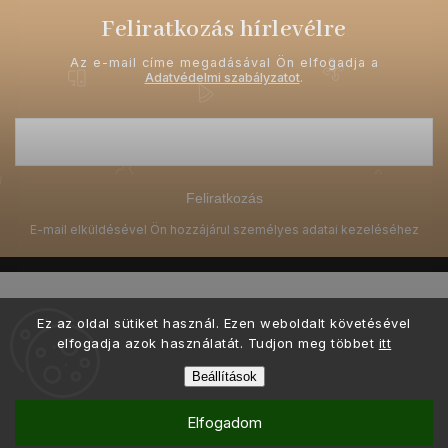
Feliratkozás hírlevélre
Az e-mail címe megadásával Ön elfogadja a
Adatvédelmi szabályzatot
.
Feliratkozás
Ez az oldal sütiket használ. Ezen weboldalt követésével
elfogadja azok használatát. Tudjon meg többet
itt
Copyright 2026
Ellami.hu
. Minden jog fenntartva.
Beállítások
Ő készítette és kódolta a grafikai tervezést
Shoptak.cz
Elfogadom
Shoptet készítette