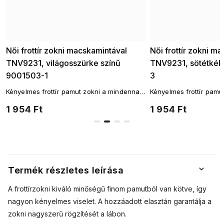
Női frottír zokni macskamintával
Női frottír zokni m
TNV9231, világosszürke színű
TNV9231, sötétkék
9001503-1
3
i
Kényelmes frottír pamut zokni a mindennapi
Kényelmes frottír pamu
viselethez! A legnépszerűbb zokni szabás.
viselethez! A legnépsz
1 954 Ft
1 954 Ft
Termék részletes leírása
A frottírzokni kiváló minőségű finom pamutból van kötve, így
nagyon kényelmes viselet. A hozzáadott elasztán garantálja a
zokni nagyszerű rögzítését a lábon.