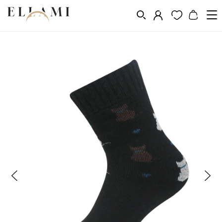
Divat
Zoknik
Klasszikus
/
/