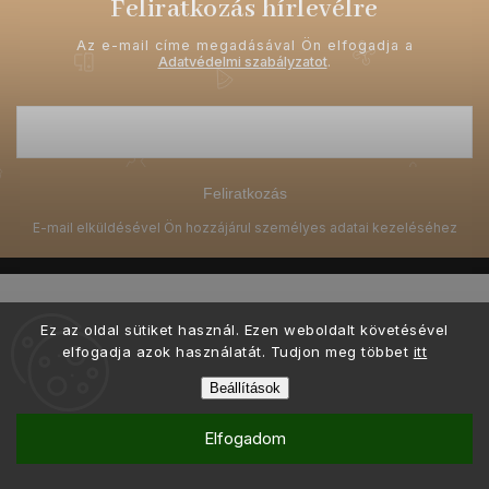
Feliratkozás hírlevélre
Az e-mail címe megadásával Ön elfogadja a
Adatvédelmi szabályzatot
.
Feliratkozás
Ez az oldal sütiket használ. Ezen weboldalt követésével
elfogadja azok használatát. Tudjon meg többet
itt
Copyright 2026
Ellami.hu
. Minden jog fenntartva.
Beállítások
Ő készítette és kódolta a grafikai tervezést
Shoptak.cz
Elfogadom
Shoptet készítette