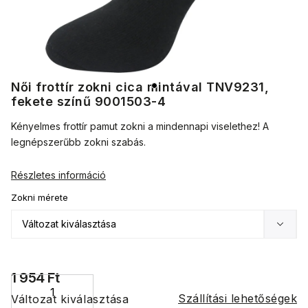
Női frottír zokni cica mintával TNV9231,
fekete színű 9001503-4
Kényelmes frottír pamut zokni a mindennapi viselethez! A
legnépszerűbb zokni szabás.
Részletes információ
Zokni mérete
1 954 Ft
Szállítási lehetőségek
Változat kiválasztása