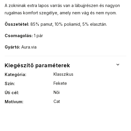
A zokninak extra lapos varrás van a lábujjrészen és nagyon
rugalmas komfort szegélye, amely nem vág és nem nyom.
Összetétel:
85% pamut, 10% poliamid, 5% elasztán.
Csomagolás:
1 pár
Gyártó:
Aura.via
Kiegészítő paraméterek
Klasszikus
Kategória
:
Fekete
Szín
:
Női
Úti cél
:
Cat
Motívum
: