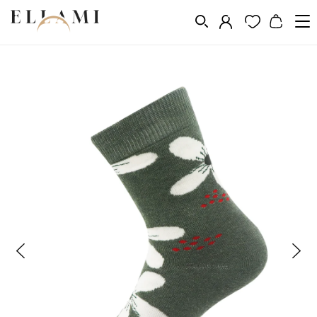
Divat
Zoknik
Klasszikus
/
/