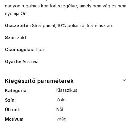
nagyon rugalmas komfort szegélye, amely nem vág és nem
nyomja Önt.
Összetétel:
85% pamut, 10% poliamid, 5% elasztán.
Szín:
zöld
Csomagolás:
1 pár
Gyártó:
Aura.via
Kiegészítő paraméterek
Klasszikus
Kategória
:
Zöld
Szín
:
Női
Úti cél
:
virág
Motívum
: