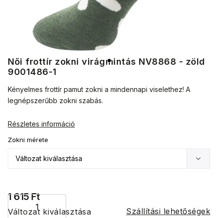
Női frottír zokni virágmintás NV8868 - zöld
9001486-1
Kényelmes frottír pamut zokni a mindennapi viselethez! A
legnépszerűbb zokni szabás.
Részletes információ
Zokni mérete
1 615 Ft
Szállítási lehetőségek
Változat kiválasztása