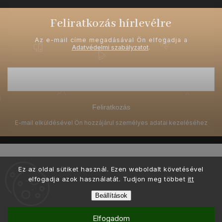
Feliratkozás hírlevélre
Az e-mail címe megadásával Ön elfogadja a
Adatvédelmi szabályzatot
.
Feliratkozás
Ez az oldal sütiket használ. Ezen weboldalt követésével
elfogadja azok használatát. Tudjon meg többet
itt
Copyright 2026
Ellami.hu
. Minden jog fenntartva.
Beállítások
Ő készítette és kódolta a grafikai tervezést
Shoptak.cz
Elfogadom
Shoptet készítette