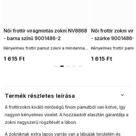
Női frottír virágmintás zokni NV8868
Női frottír zokni v
- barna színű 9001486-2
- szürke 9001486-
i
Kényelmes frottír pamut zokni a mindennapi
Kényelmes frottír pamu
viselethez! A legnépszerűbb zokni szabás.
viselethez! A legnépsz
1 615 Ft
1 615 Ft
Termék részletes leírása
A frottírzokni kiváló minőségű finom pamutból van kötve, így
nagyon kényelmes viselet. A hozzáadott elasztán garantálja a
zokni nagyszerű rögzítését a lábon.
A zokniknak extra lapos varrás van a lábujjak területén és