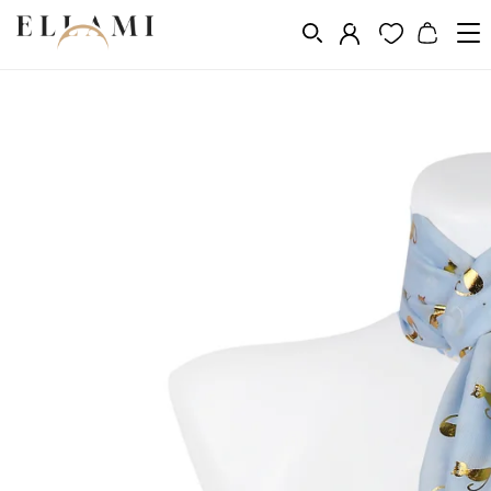
Divat
Sálak és kendõk
/