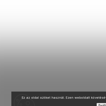
Ez az oldal sütiket használ. Ezen weboldalt követés
Beáll