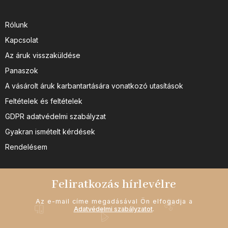
Rólunk
Kapcsolat
Az áruk visszaküldése
Panaszok
A vásárolt áruk karbantartására vonatkozó utasítások
Feltételek és feltételek
GDPR adatvédelmi szabályzat
Gyakran ismételt kérdések
Rendelésem
Feliratkozás hírlevélre
Az e-mail címe megadásával Ön elfogadja a
Adatvédelmi szabályzatot
.