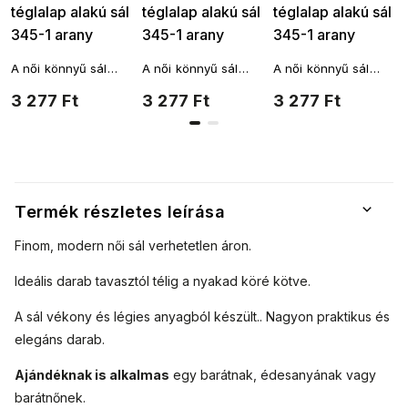
téglalap alakú sál
téglalap alakú sál
téglalap alakú sál
345-1 arany
345-1 arany
345-1 arany
macska mintával,
macska mintával,
macska mintával,
A női könnyű sál
A női könnyű sál
A női könnyű sál
zöld színű
barack színű
türkiz színű
téglalap alakú, és
téglalap alakú, és
téglalap alakú, és
3 277 Ft
3 277 Ft
3 277 Ft
7200627
7200627-3
7200627-1
többféleképpen is a
többféleképpen is a
többféleképpen is a
nyakad köré köthető.
nyakad köré köthető.
nyakad köré köthető.
A fantáziádnak
A fantáziádnak
A fantáziádnak
nincsenek határai.
nincsenek határai.
nincsenek határai.
Termék részletes leírása
Finom, modern női sál verhetetlen áron.
Ideális darab tavasztól télig a nyakad köré kötve.
A sál vékony és légies anyagból készült.
. Nagyon praktikus és
elegáns darab.
Ajándéknak is alkalmas
egy barátnak, édesanyának vagy
barátnőnek.