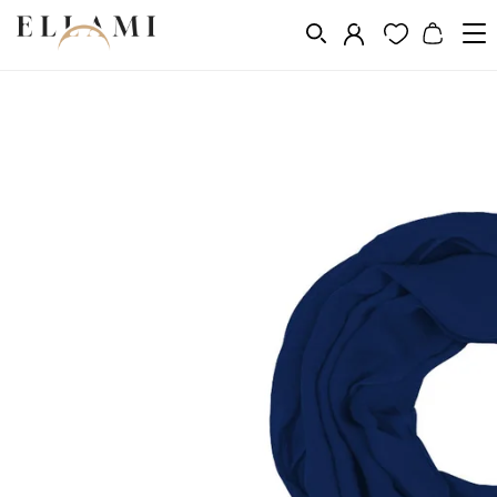
Divat
Sálak és kendõk
/