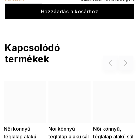
Hozzáadás a kosárhoz
Kapcsolódó
termékek
Previous
Next
Női könnyű
Női könnyű
Női könnyű,
téglalap alakú
téglalap alakú sál
téglalap alakú sál