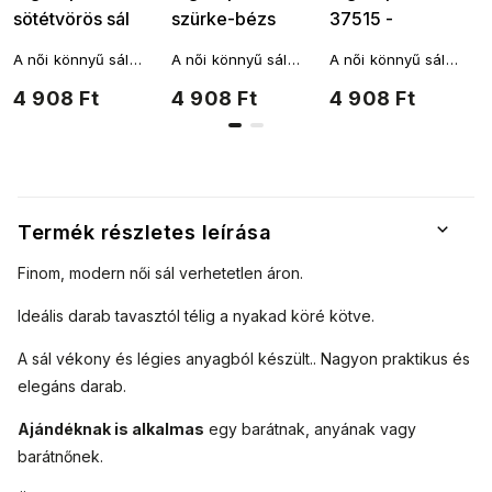
sötétvörös sál
szürke-bézs
37515 -
7200617-3
7200617-2
málnaszínű
A női könnyű sál
A női könnyű sál
A női könnyű sál
rózsaszín
téglalap alakú, és
téglalap alakú, és
téglalap alakú, és
4 908 Ft
4 908 Ft
4 908 Ft
7200617-6
többféleképpen is a
többféleképpen is a
többféleképpen is a
nyakad köré köthető.
nyakad köré köthető.
nyakad köré köthető.
A fantáziádnak
A fantáziádnak
A fantáziádnak
nincsenek határai.
nincsenek határai.
nincsenek határai.
Termék részletes leírása
Finom, modern női sál verhetetlen áron.
Ideális darab tavasztól télig a nyakad köré kötve.
A sál vékony és légies anyagból készült.
. Nagyon praktikus és
elegáns darab.
Ajándéknak is alkalmas
egy barátnak, anyának vagy
barátnőnek.