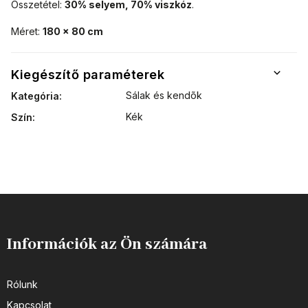
Összetétel:
30% selyem, 70% viszkóz
.
Méret:
180 x 80 cm
Kiegészítő paraméterek
Sálak és kendõk
Kategória
:
Kék
Szín
:
Információk az Ön számára
Rólunk
Kapcsolat