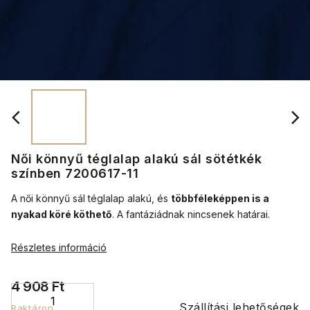
Női könnyű téglalap alakú sál sötétkék
színben 7200617-11
A női könnyű sál téglalap alakú, és
többféleképpen is a
nyakad köré köthető
.
A fantáziádnak nincsenek határai.
Részletes információ
4 908 Ft
Szállítási lehetőségek
Raktáron