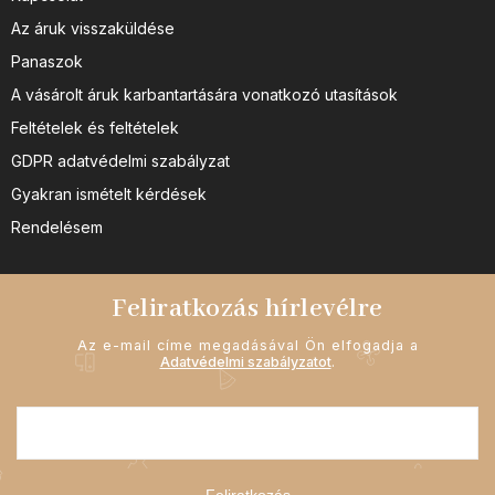
Az áruk visszaküldése
Panaszok
A vásárolt áruk karbantartására vonatkozó utasítások
Feltételek és feltételek
GDPR adatvédelmi szabályzat
Gyakran ismételt kérdések
Rendelésem
Feliratkozás hírlevélre
Az e-mail címe megadásával Ön elfogadja a
Adatvédelmi szabályzatot
.