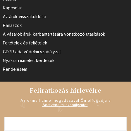
Kapcsolat
Az áruk visszaküldése
Panaszok
A vásárolt áruk karbantartására vonatkozó utasítások
Feltételek és feltételek
GDPR adatvédelmi szabályzat
Gyakran ismételt kérdések
Rendelésem
Feliratkozás hírlevélre
Az e-mail címe megadásával Ön elfogadja a
Adatvédelmi szabályzatot
.