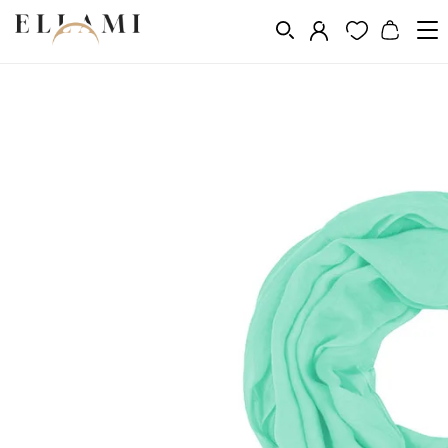
Divat
Sálak és kendõk
/