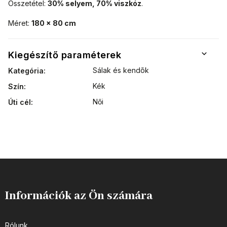
Összetétel:
30% selyem, 70% viszkóz
.
Méret:
180 x 80 cm
Kiegészítő paraméterek
Sálak és kendõk
Kategória
:
Kék
Szín
:
Női
Úti cél
:
Információk az Ön számára
Rólunk