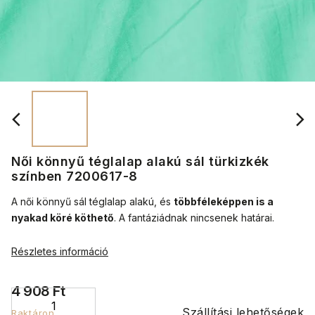
Női könnyű téglalap alakú sál türkizkék
színben 7200617-8
A női könnyű sál téglalap alakú, és
többféleképpen is a
nyakad köré köthető
.
A fantáziádnak nincsenek határai.
Részletes információ
4 908 Ft
Szállítási lehetőségek
Raktáron