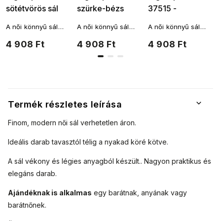
sötétvörös sál
szürke-bézs
37515 -
7200617-3
7200617-2
málnaszínű
A női könnyű sál
A női könnyű sál
A női könnyű sál
rózsaszín
téglalap alakú, és
téglalap alakú, és
téglalap alakú, és
4 908 Ft
4 908 Ft
4 908 Ft
7200617-6
többféleképpen is a
többféleképpen is a
többféleképpen is a
nyakad köré köthető.
nyakad köré köthető.
nyakad köré köthető.
A fantáziádnak
A fantáziádnak
A fantáziádnak
nincsenek határai.
nincsenek határai.
nincsenek határai.
Termék részletes leírása
Finom, modern női sál verhetetlen áron.
Ideális darab tavasztól télig a nyakad köré kötve.
A sál vékony és légies anyagból készült.
. Nagyon praktikus és
elegáns darab.
Ajándéknak is alkalmas
egy barátnak, anyának vagy
barátnőnek.