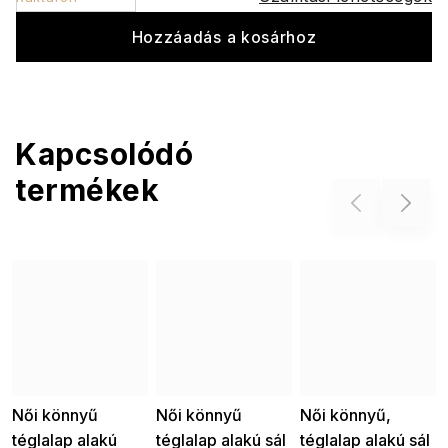
Hozzáadás a kosárhoz
Kapcsolódó
termékek
Previous
Next
Női könnyű
Női könnyű
Női könnyű,
téglalap alakú
téglalap alakú sál
téglalap alakú sál