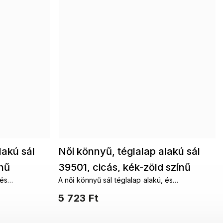
lakú sál
Női könnyű, téglalap alakú sál
ínű
39501, cicás, kék-zöld színű
 és
A női könnyű sál téglalap alakú, és
7200616-5
é köthető. A
többféleképpen is a nyakad köré köthető. A
5 723 Ft
fantáziádnak nincsenek határai.