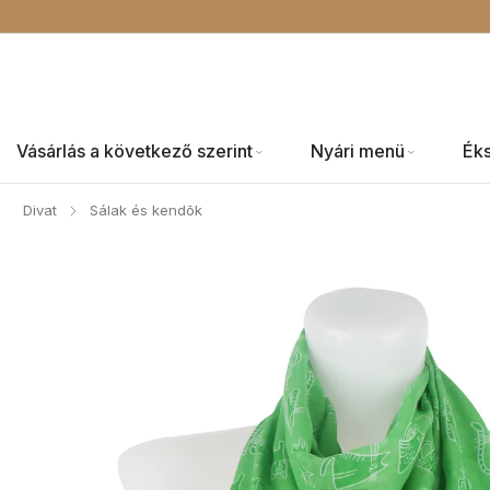
Vásárlás a következő szerint
Nyári menü
Ék
Divat
Sálak és kendõk
/