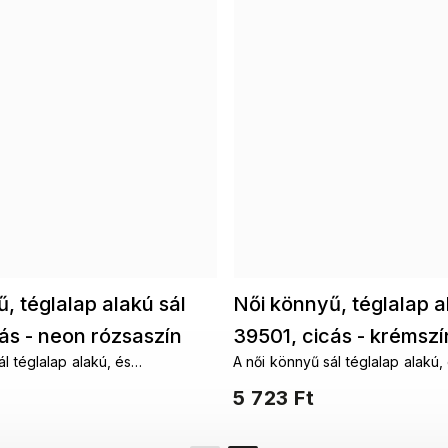
, téglalap alakú sál
Női könnyű, téglalap a
ás - neon rózsaszín
39501, cicás - krémsz
l téglalap alakú, és
A női könnyű sál téglalap alakú,
0616-3
7200616-4
n is a nyakad köré köthető. A
többféleképpen is a nyakad kör
5 723 Ft
incsenek határai.
fantáziádnak nincsenek határai.