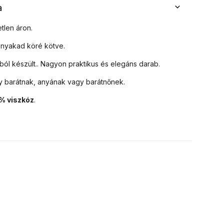
a
tlen áron.
 a nyakad köré kötve.
ból készült.
. Nagyon praktikus és elegáns darab.
y barátnak, anyának vagy barátnőnek.
% viszkóz
.