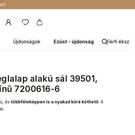
et?
Újdonságok
Ezüst - újdonság
Férfi éksze
églalap alakú sál 39501,
zínű 7200616-6
kú, és
többféleképpen is a nyakad köré köthető
.
A
i.