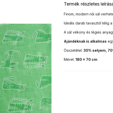
Termék részletes leírás
Finom, modern női sál verhete
Ideális darab tavasztól télig
A sál vékony és légies anyag
Ajándéknak is alkalmas
eg
Összetétel:
30% selyem, 70
Méret:
180 x 70 cm