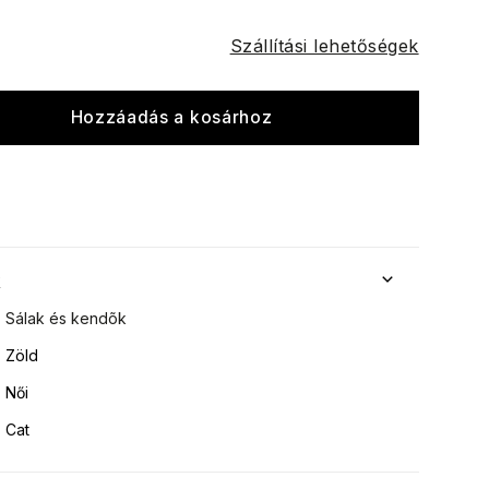
Szállítási lehetőségek
Hozzáadás a kosárhoz
k
Sálak és kendõk
Zöld
Női
Cat