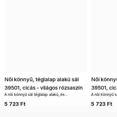
Női könnyű, téglalap alakú sál
Női könnyű
39501, cicás - világos rózsaszín
39501, cic
A női könnyű sál téglalap alakú, és
A női könnyű sá
színű 7200616-2
színű 720
többféleképpen is a nyakad köré köthető. A
többféleképpe
5 723 Ft
5 723 Ft
fantáziádnak nincsenek határai.
fantáziádnak n