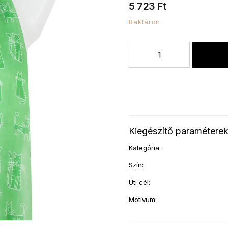
5 723 Ft
Raktáron
Kiegészítő paramétere
Kategória
:
Szín
:
Úti cél
:
Motívum
: