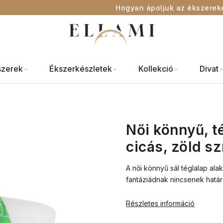
Hogyan ápoljuk az ékszerek
szerek
Ékszerkészletek
Kollekció
Divat
Női könnyű, t
cicás, zöld s
A női könnyű sál téglalap ala
fantáziádnak nincsenek határa
Részletes információ